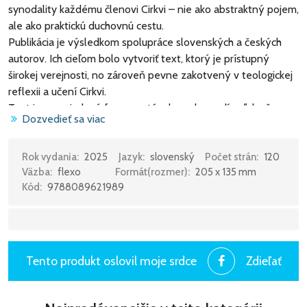
synodality každému členovi Cirkvi – nie ako abstraktný pojem,
ale ako praktickú duchovnú cestu.
Publikácia je výsledkom spolupráce slovenských a českých
autorov. Ich cieľom bolo vytvoriť text, ktorý je prístupný
širokej verejnosti, no zároveň pevne zakotvený v teologickej
reflexii a učení Cirkvi.
Text je usporiadaný formou otázok a odpovedí, vďaka čomu
Dozvedieť sa viac
sa čitateľ ľahko zorientuje a nájde odpovede na aktuálne
otázky týkajúce sa synodálneho procesu. Kniha vysvetľuje
základné pojmy, objasňuje vývoj inštitúcie Synody biskupov,
Rok vydania:
2025
Jazyk:
slovenský
Počet strán:
120
Väzba:
flexo
Formát(rozmer):
205 x 135 mm
zakotvuje synodalitu v Tradícii Cirkvi a zároveň predstavuje
Kód:
9788089621989
konkrétne nástroje – metódu rozhovoru v Duchu a komunitné
rozlišovanie.
Táto kniha je vhodná pre kňazov, laikov, členov pastoračných
rád, ale aj pre každého veriaceho, ktorý túži žiť svoju vieru v
duchu spoločného kráčania. Je to viac než kniha – je to výzva
Tento produkt oslovil moje srdce
Zdieľať
a pozvanie kráčať spolu ako Boží ľud.