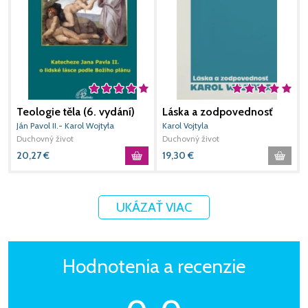
Teologie těla (6. vydání)
Láska a zodpovednosť
Ján Pavol II.- Karol Wojtyła
Karol Vojtyla
B
Duchovný život
Duchovný život
D
20,27
€
19,30
€
1
UKÁZAŤ VIAC
Hodnotenia a recenzie