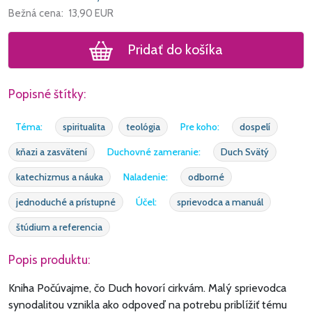
Bežná cena:
13,90
EUR
Pridať do košíka
Popisné štítky:
Téma:
spiritualita
teológia
Pre koho:
dospelí
kňazi a zasvätení
Duchovné zameranie:
Duch Svätý
katechizmus a náuka
Naladenie:
odborné
jednoduché a prístupné
Účel:
sprievodca a manuál
štúdium a referencia
Popis produktu:
Kniha Počúvajme, čo Duch hovorí cirkvám. Malý sprievodca
synodalitou vznikla ako odpoveď na potrebu priblížiť tému