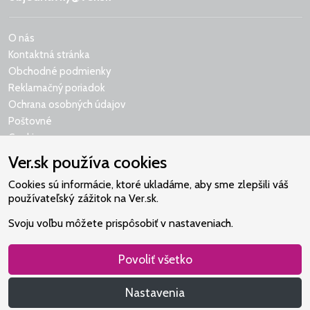
O nás
Kontaktná stránka
Obchodné podmienky
Reklamačný poriadok
Ochrana osobných údajov
Poštovné
Cookies
Ver.sk používa cookies
Cookies sú informácie, ktoré ukladáme, aby sme zlepšili váš
používateľský zážitok na Ver.sk.
Naše srdce je v Martindome.
Svoju voľbu môžete prispôsobiť v nastaveniach.
Podporujeme aktivity spoločenstva,
ktoré pomáha nájsť vzťah s Bohom.
Povoliť všetko
Nastavenia
Všetky práva vyhradené: Christian Project Support, s.r.o.