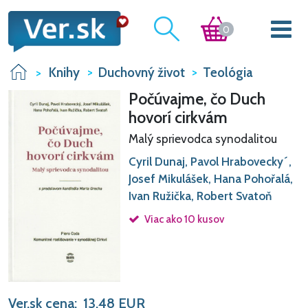
0
Knihy
Duchovný život
Teológia
Počúvajme, čo Duch
hovorí cirkvám
Malý sprievodca synodalitou
Cyril Dunaj, Pavol Hrabovecky´,
Josef Mikulášek, Hana Pohořalá,
Ivan Ružička, Robert Svatoň
Viac ako 10 kusov
Ver.sk cena:
13,48
EUR