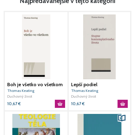
Najpredávanejšie v tejto kategórii
Boh je všetko vo všetkom
Lepší podiel
Z
Thomas Keating
Thomas Keating
S
Duchovný život
Duchovný život
D
10,67
€
10,67
€
1