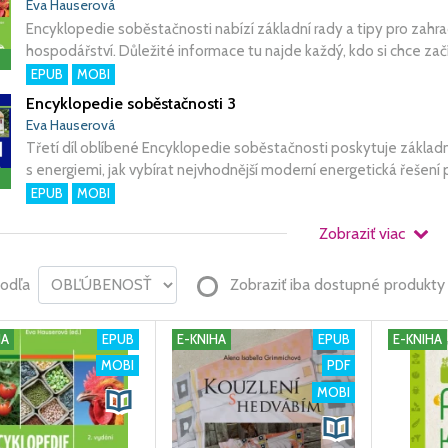
Eva Hauserová
Encyklopedie soběstačnosti nabízí základní rady a tipy pro zah
hospodářství. Důležité informace tu najde každý, kdo si chce začít 
EPUB
MOBI
Encyklopedie soběstačnosti 3
Eva Hauserová
Třetí díl oblíbené Encyklopedie soběstačnosti poskytuje základn
s energiemi, jak vybírat nejvhodnější moderní energetická řešení
EPUB
MOBI
Zobraziť viac
podľa
Zobraziť iba dostupné produkty
HA
EPUB
E-KNIHA
EPUB
E-KNIHA
MOBI
PDF
MOBI