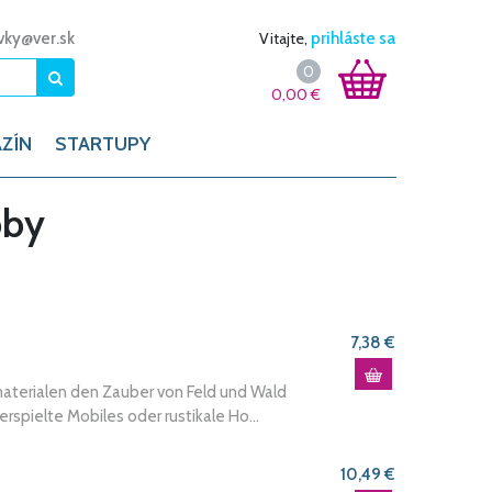
vky@ver.sk
Vitajte,
prihláste sa
0
0,00
€
ZÍN
STARTUPY
bby
7,38 €
materialen den Zauber von Feld und Wald
rspielte Mobiles oder rustikale Ho...
10,49 €