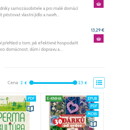
radníky samozásobitele a pro malé domácí
pěstovat vlastní jídlo a navrh...
13,29 €
í přehled o tom, jak efektivně hospodařit
 pro domácnost, dům i dopravu a...
Cena
2
23
PDF
E-KNIHA
EPUB
PDF
MOBI