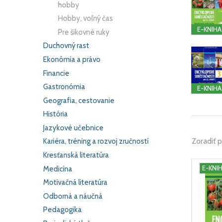
hobby
Hobby, voľný čas
E-KNIHA
Pre šikovné ruky
Duchovný rast
Ekonómia a právo
Financie
Gastronómia
E-KNIHA
Geografia, cestovanie
História
Jazykové učebnice
Zoradiť 
Kariéra, tréning a rozvoj zručností
Kresťanská literatúra
E-KNI
Medicína
Motivačná literatúra
Odborná a náučná
Pedagogika