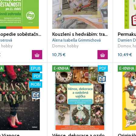
Encyklopedie soběstačnosti 1
Kouzlení s hedvábím: tradiční i netradiční
Permaku
userová
Alena Isabella Grimmichová
Damien D
 hobby
Domov, hobby
Domov, h
€
10,75
€
10,49
€
HA
EPUB
E-KNIHA
PDF
E-KNIHA
PDF
MOBI
e Vianoce
Věnce, dekorace a ozdobná vajíčka