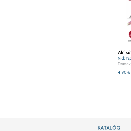
Akí sú
Nick Ya
Domov,
4,90
€
KATALÓG