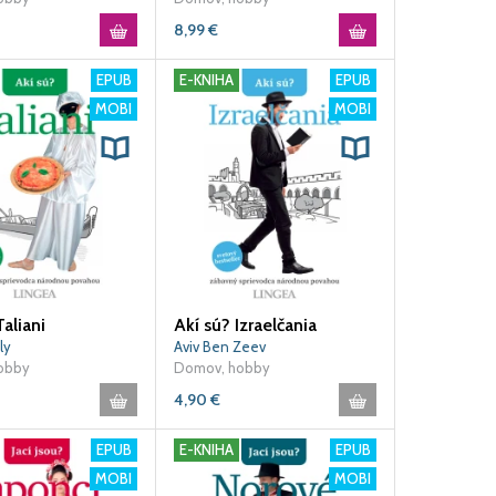
8,99
€
EPUB
E-KNIHA
EPUB
MOBI
MOBI
Taliani
Akí sú? Izraelčania
ly
Aviv Ben Zeev
obby
Domov, hobby
4,90
€
EPUB
E-KNIHA
EPUB
MOBI
MOBI