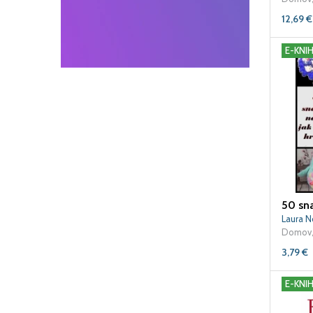
12,69
€
E-KNI
Laura 
Domov,
3,79
€
E-KNI