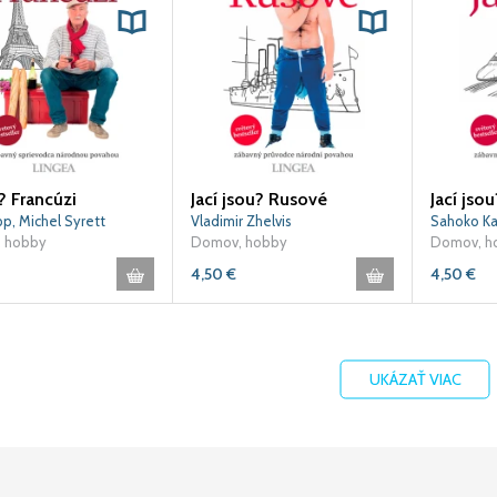
? Francúzi
Jací jsou? Rusové
Jací jso
pp, Michel Syrett
Vladimir Zhelvis
 hobby
Domov, hobby
Domov, h
4,50
€
4,50
€
UKÁZAŤ VIAC