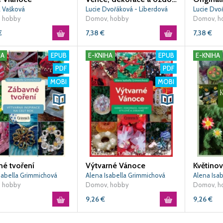
 Vašková
Lucie Dvořáková - Liberdová
Lucie Dvo
 hobby
Domov, hobby
Domov, h
€
7,38
€
7,38
€
HA
EPUB
E-KNIHA
EPUB
E-KNIHA
PDF
PDF
MOBI
MOBI
né tvoření
Výtvarné Vánoce
Květinov
sabella Grimmichová
Alena Isabella Grimmichová
Alena Isa
 hobby
Domov, hobby
Domov, h
9,26
€
9,26
€