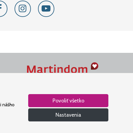
Naše srdce je v Martindome.
Podporujeme aktivity spoločenstva,
ktoré pomáha nájsť vzťah s Bohom.
Povoliť všetko
i nášho
Nastavenia