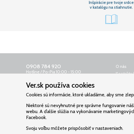
Inšpirácie pre tvoje srdce
v katalógu na stiahnutie.
0908 784 920
O nás
Hotline / Po-Pia 10:00 - 15:00
Kontaktná
0650 400 159
Obchodn
Ver.sk používa cookies
Odkazovač 24 h
Reklamač
objednavky@ver.sk
Cookies sú informácie, ktoré ukladáme, aby sme zlepši
Ochrana 
Poštovné
Niektoré sú nevyhnutné pre správne fungovanie náš
Cookies
webu. A ďalšie slúžia na vykonávanie marketingových
Facebook.
Svoju voľbu môžete prispôsobiť v nastaveniach.