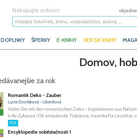
Nakupujte srdcom
objedna
 DOPLNKY
ŠPERKY
E-KNIHY
VER.SK KNIHY
MAGA
Domov, ho
edávanejšie za rok
Romantik Deko - Zauber
Lucie Dvořáková - Liberdová
Holen Sie mit den romantischen Deko - Inspirationen aus Natur
in Ihr Zuhause ! Ob einladende Türkränze, traumhafte Leuchter, ve
PDF
Encyklopedie soběstačnosti 1