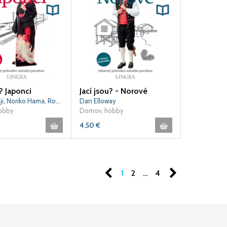
u? Japonci
Jací jsou? - Norové
Sahoko Kaji, Noriko Hama, Robert Ainsley, Jonathan Rice
Dan Elloway
obby
Domov, hobby
4,50
€
1
2
...
4