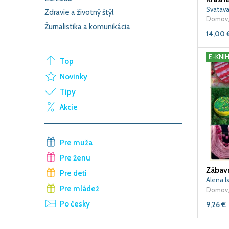
Svatava
Zdravie a životný štýl
Domov,
Žurnalistika a komunikácia
14,00
E-KNI
Top
Novinky
Tipy
Akcie
Pre muža
Pre ženu
Zábav
Pre deti
Alena I
Pre mládež
Domov,
Po česky
9,26
€