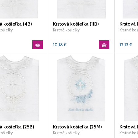
á košieľka (4B)
Krstová košieľka (11B)
Krstová 
košielky
Krstné košielky
Krstné koš
10,18
€
12,13
€
á košieľka (25B)
Krstová košieľka (25M)
Krstová 
košielky
Krstné košielky
Krstné koš