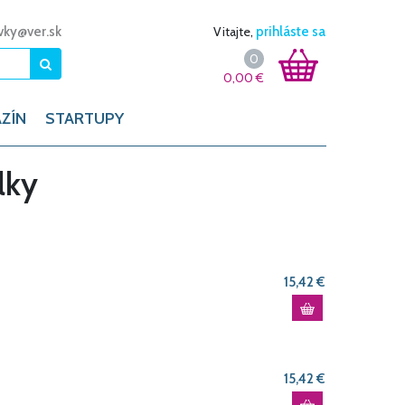
vky@ver.sk
Vitajte,
prihláste sa
0
0,00
€
ZÍN
STARTUPY
lky
15,42 €
15,42 €