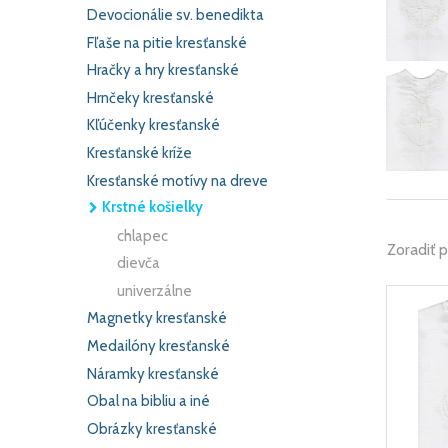
Devocionálie sv. benedikta
Fľaše na pitie kresťanské
Hračky a hry kresťanské
Hrnčeky kresťanské
Kľúčenky kresťanské
Kresťanské kríže
Kresťanské motívy na dreve
Krstné košielky
chlapec
Zoradiť 
dievča
univerzálne
Magnetky kresťanské
Medailóny kresťanské
Náramky kresťanské
Obal na bibliu a iné
Obrázky kresťanské