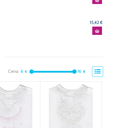
15,42 €
Cena
6
16