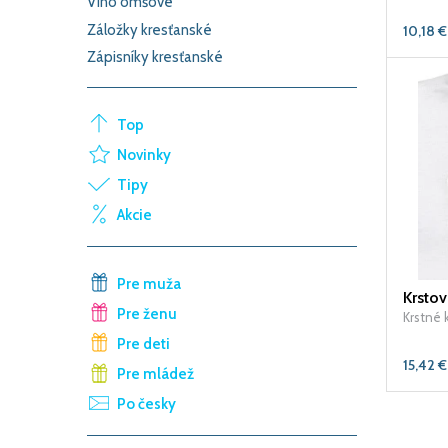
Víno omšové
Záložky kresťanské
10,18
€
Zápisníky kresťanské
Top
Novinky
Tipy
Akcie
Pre muža
Krstov
Pre ženu
Krstné 
Pre deti
15,42
€
Pre mládež
Po česky