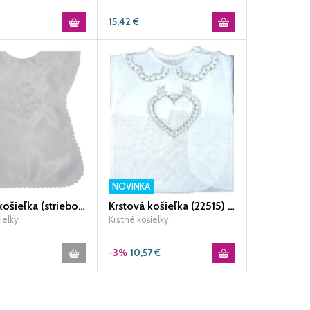
15,42
€
NOVINKA
Krstová košieľka (strieborná výšivka) / Q - biela
Krstová košieľka (22515) - zlatá
ielky
Krstné košielky
-3%
10,57
€