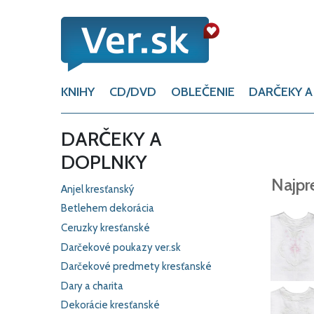
KNIHY
CD/DVD
OBLEČENIE
DARČEKY A
DARČEKY A
DOPLNKY
Najpr
Anjel kresťanský
Betlehem dekorácia
Ceruzky kresťanské
Darčekové poukazy ver.sk
Darčekové predmety kresťanské
Dary a charita
Dekorácie kresťanské