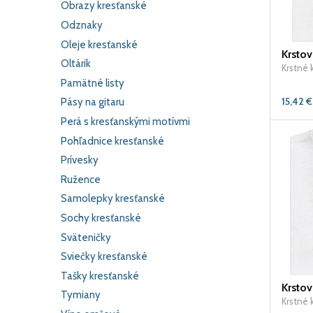
Obrazy kresťanské
Odznaky
Oleje kresťanské
Krstov
Oltárik
Krstné 
Pamätné listy
15,42
€
Pásy na gitaru
Perá s kresťanskými motívmi
Pohľadnice kresťanské
Prívesky
Ružence
Samolepky kresťanské
Sochy kresťanské
Sväteničky
Sviečky kresťanské
Tašky kresťanské
Krstov
Tymiany
Krstné 