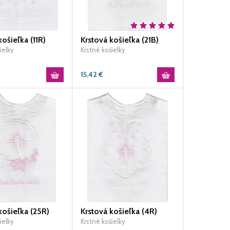
košieľka (11R)
Krstová košieľka (21B)
ielky
Krstné košielky
15,42
€
košieľka (25R)
Krstová košieľka (4R)
ielky
Krstné košielky