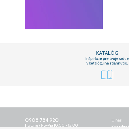
KATALÓG
Inšpirácie pre tvoje srdce
v katalógu na stiahnutie.
0908 784 920
O nás
Hotline / Po-Pia 10:00 - 15:00
Kontaktná