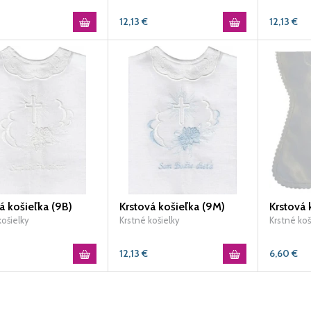
12,13
€
12,13
€
á košieľka (9B)
Krstová košieľka (9M)
košielky
Krstné košielky
Krstné koš
12,13
€
6,60
€