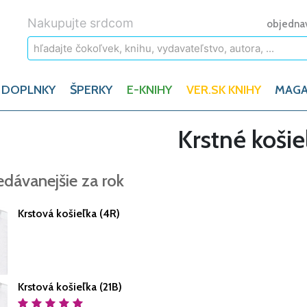
Nakupujte srdcom
objedna
 DOPLNKY
ŠPERKY
E-KNIHY
VER.SK KNIHY
MAGA
Krstné košie
edávanejšie za rok
Krstová košieľka (4R)
Krstová košieľka (21B)