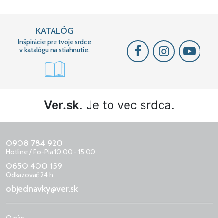
KATALÓG
Inšpirácie pre tvoje srdce
v katalógu na stiahnutie.
Ver.sk
. Je to vec srdca.
0908 784 920
Hotline / Po-Pia 10:00 - 15:00
0650 400 159
Odkazovač 24 h
objednavky@ver.sk
O nás