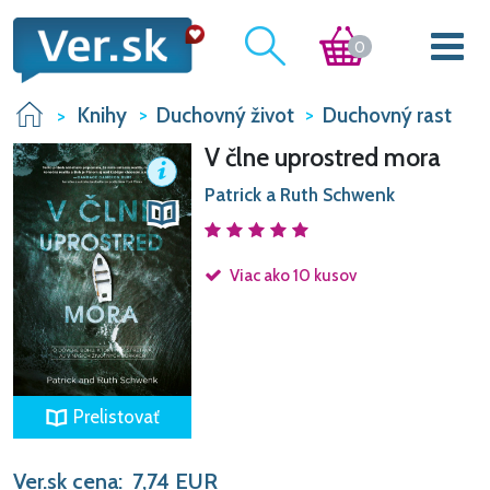
0
Knihy
Duchovný život
Duchovný rast
V člne uprostred mora
Patrick a Ruth Schwenk
Viac ako 10 kusov
Prelistovať
Ver.sk cena:
7,74
EUR