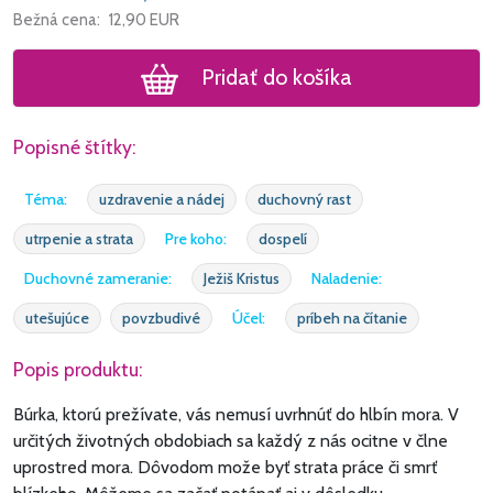
Bežná cena:
12,90
EUR
Pridať do košíka
Popisné štítky:
Téma:
uzdravenie a nádej
duchovný rast
utrpenie a strata
Pre koho:
dospelí
Duchovné zameranie:
Ježiš Kristus
Naladenie:
utešujúce
povzbudivé
Účel:
príbeh na čítanie
Popis produktu:
Búrka, ktorú prežívate, vás nemusí uvrhnúť do hlbín mora. V
určitých životných obdobiach sa každý z nás ocitne v člne
uprostred mora. Dôvodom može byť strata práce či smrť