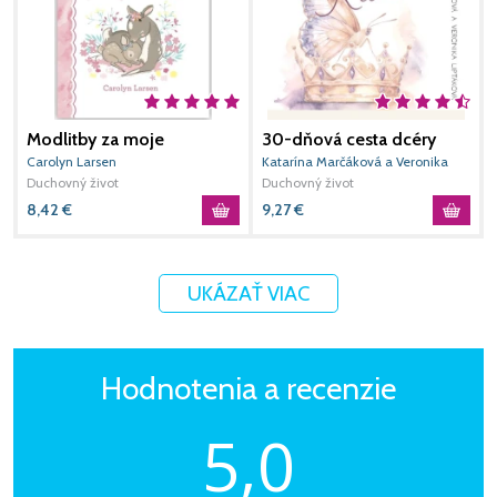
Modlitby za moje
30-dňová cesta dcéry
M
dievčatko
Kráľa
k
Carolyn Larsen
Katarína Marčáková a Veronika
M
m
Duchovný život
Liptáková
Duchovný život
D
r
8,42
€
9,27
€
1
UKÁZAŤ VIAC
Hodnotenia a recenzie
5,0