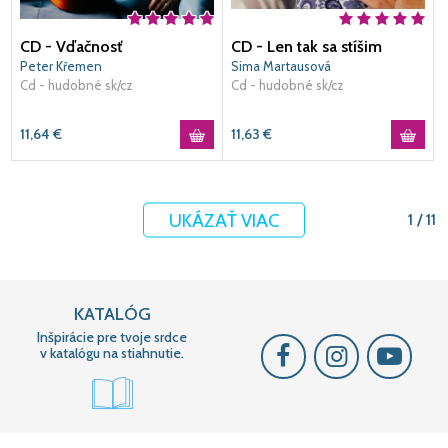
CD - Vďačnosť
CD - Len tak sa stíšim
Peter Křemen
Sima Martausová
Cd - hudobné sk/cz
Cd - hudobné sk/cz
11,64
€
11,63
€
UKÁZAŤ VIAC
1 / 11
KATALÓG
Inšpirácie pre tvoje srdce
v katalógu na stiahnutie.