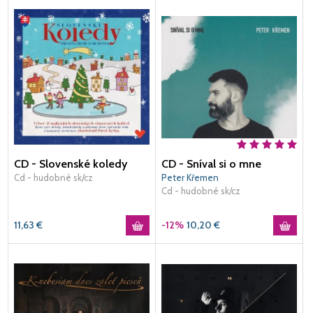
CD - Slovenské koledy
CD - Sníval si o mne
Cd - hudobné sk/cz
Peter Křemen
Cd - hudobné sk/cz
11,63
€
-12%
10,20
€