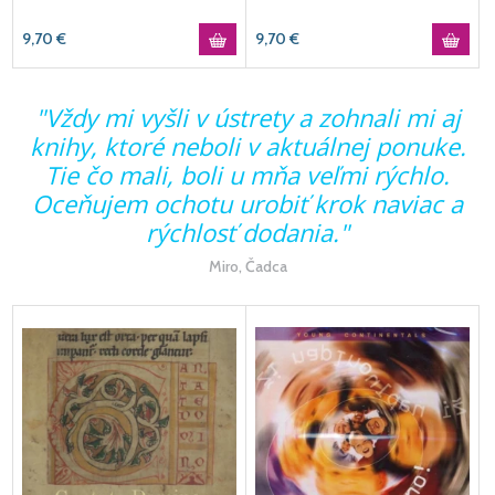
9,70
€
9,70
€
a
"Vždy mi vyšli v ústrety a zohnali mi aj
knihy, ktoré neboli v aktuálnej ponuke.
Tie čo mali, boli u mňa veľmi rýchlo.
Oceňujem ochotu urobiť krok naviac a
rýchlosť dodania."
Miro, Čadca