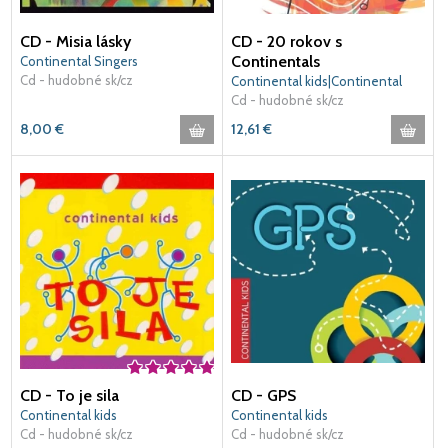
CD - Misia lásky
CD - 20 rokov s
Continentals
Continental Singers
Cd - hudobné sk/cz
Continental kids|Continental
Singers|Young Continentals
Cd - hudobné sk/cz
8,00
€
12,61
€
CD - To je sila
CD - GPS
Continental kids
Continental kids
Cd - hudobné sk/cz
Cd - hudobné sk/cz