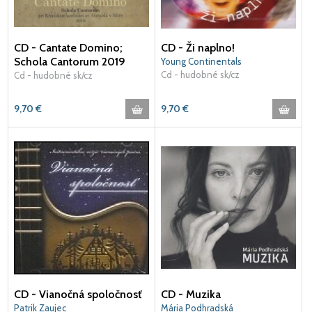
CD - Cantate Domino;
CD - Ži naplno!
Schola Cantorum 2019
Young Continentals
Cd - hudobné sk/cz
Cd - hudobné sk/cz
9,70
€
9,70
€
CD - Vianočná spoločnosť
CD - Muzika
Patrik Zaujec
Mária Podhradská