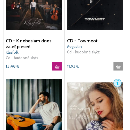
CD - K nebesiam dnes
CD - Towmeot
zaleť pieseň
Augustín
Cd - hudobné sk/cz
Klasfolk
Cd - hudobné sk/cz
13,48
€
11,93
€