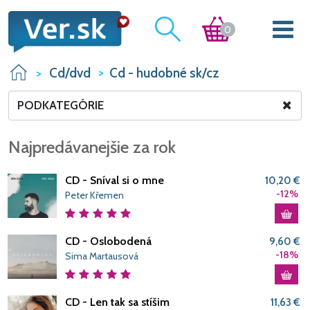
0
Cd/dvd
Cd - hudobné sk/cz
PODKATEGÓRIE
Najpredávanejšie za rok
CD - Sníval si o mne
10,20 €
-12%
Peter Křemen
CD - Oslobodená
9,60 €
-18%
Sima Martausová
CD - Len tak sa stíšim
11,63 €