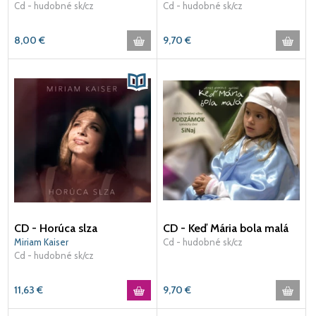
Cd - hudobné sk/cz
Cd - hudobné sk/cz
8,00
€
9,70
€
CD - Horúca slza
CD - Keď Mária bola malá
Miriam Kaiser
Cd - hudobné sk/cz
Cd - hudobné sk/cz
11,63
€
9,70
€