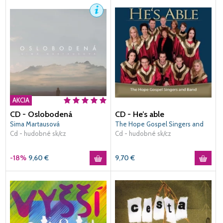
AKCIA
CD - Oslobodená
CD - He’s able
Sima Martausová
The Hope Gospel Singers and
Cd - hudobné sk/cz
Band
Cd - hudobné sk/cz
-18%
9,60
€
9,70
€