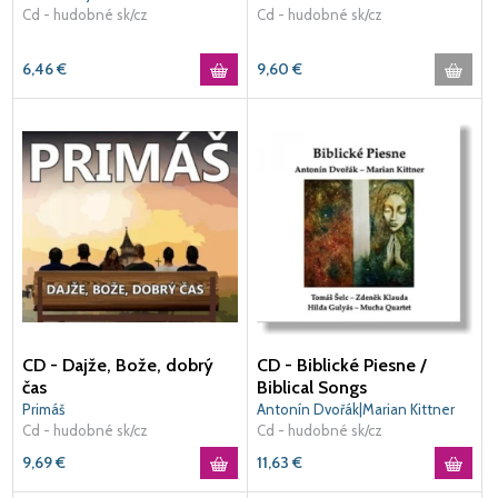
Cd - hudobné sk/cz
Cd - hudobné sk/cz
6,46
€
9,60
€
CD - Dajže, Bože, dobrý
CD - Biblické Piesne /
čas
Biblical Songs
Primáš
Antonín Dvořák|Marian Kittner
Cd - hudobné sk/cz
Cd - hudobné sk/cz
9,69
€
11,63
€