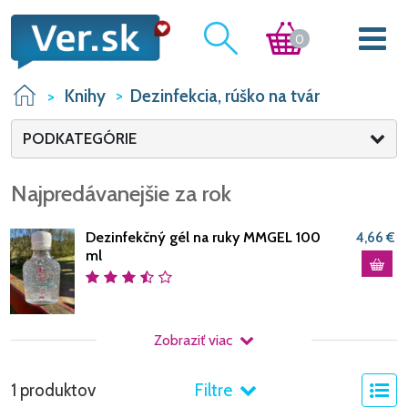
0
Knihy
Dezinfekcia, rúško na tvár
PODKATEGÓRIE
Najpredávanejšie za rok
Dezinfekčný gél na ruky MMGEL 100
4,66 €
ml
Zobraziť viac
1 produktov
Filtre