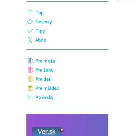
Top
Novinky
Tipy
Akcie
Pre muža
Pre ženu
Pre deti
Pre mládež
Po česky