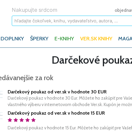
Nakupujte srdcom
objedna
 DOPLNKY
ŠPERKY
E-KNIHY
VER.SK KNIHY
MAGA
Darčekové poukaz
edávanejšie za rok
Darčekový poukaz od ver.sk v hodnote 30 EUR
Darčekový poukaz v hodnote 30 Eur. Môžete ho zakúpiť pre Vaše
vlastného výberu v internetovom obchode Ver.sk. Kupón je možné 
Darčekový poukaz od ver.sk v hodnote 15 EUR
Darčekový poukaz v hodnote 15 Eur. Môžete ho zakúpiť pre Vaše