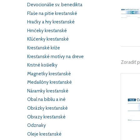
Devocionálie sv. benedikta
Fľaše na pitie kresťanské
Hračky a hry kresťanské
Hrnčeky kresťanské
Kľúčenky kresťanské
Kresťanské kríže
Kresťanské motívy na dreve
Zoradiť 
Krstné košielky
Magnetky kresťanské
Medailóny kresťanské
Náramky kresťanské
Obal na bibliu a iné
Obrázky kresťanské
Obrazy kresťanské
Odznaky
Oleje kresťanské