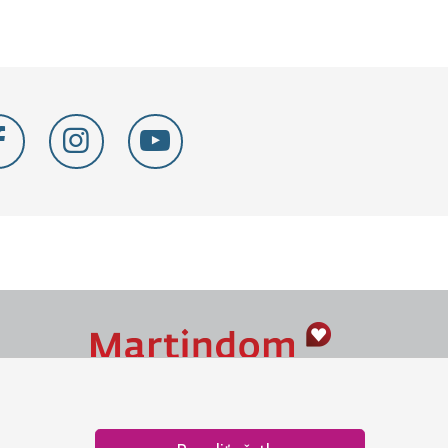
Naše srdce je v Martindome.
Podporujeme aktivity spoločenstva,
ktoré pomáha nájsť vzťah s Bohom.