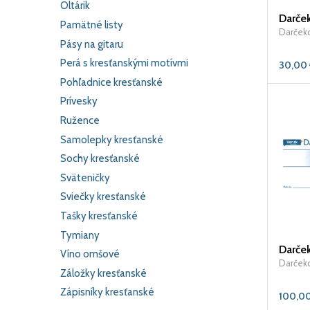
Oltárik
Pamätné listy
Darčeko
Pásy na gitaru
Perá s kresťanskými motívmi
30,00
Pohľadnice kresťanské
Prívesky
Ružence
Samolepky kresťanské
Sochy kresťanské
Sväteničky
Sviečky kresťanské
Tašky kresťanské
Tymiany
Víno omšové
Darčeko
Záložky kresťanské
Zápisníky kresťanské
100,0