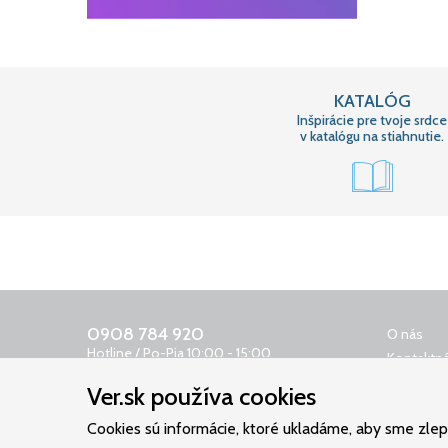
KATALÓG
Inšpirácie pre tvoje srdce
v katalógu na stiahnutie.
0908 784 920
O nás
Hotline / Po-Pia 10:00 - 15:00
Kontaktná
0650 400 159
Obchodn
Ver.sk používa cookies
Odkazovač 24 h
Reklamač
objednavky@ver.sk
Cookies sú informácie, ktoré ukladáme, aby sme zlepši
Ochrana 