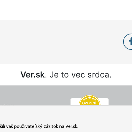
Ver.sk
. Je to vec srdca.
 stránka
é podmienky
ný poriadok
li váš používateľský zážitok na Ver.sk.
osobných údajov