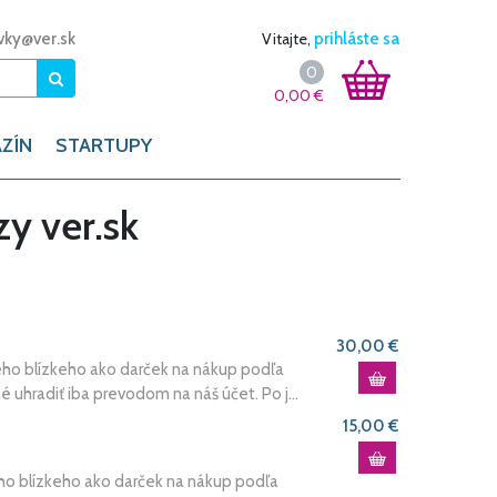
vky@ver.sk
Vitajte,
prihláste sa
0
0,00
€
ZÍN
STARTUPY
y ver.sk
30,00 €
ho blízkeho ako darček na nákup podľa
uhradiť iba prevodom na náš účet. Po j...
15,00 €
ho blízkeho ako darček na nákup podľa