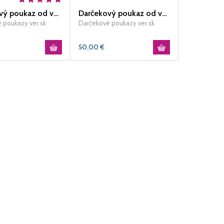
Darčekový poukaz od ver.sk v hodnote 20 EUR
Darčekový poukaz od ver.sk v hodnote 50 EUR
 poukazy ver.sk
Darčekové poukazy ver.sk
50,00
€