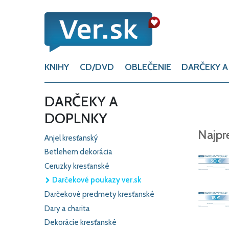
KNIHY
CD/DVD
OBLEČENIE
DARČEKY A
DARČEKY A
DOPLNKY
Najpr
Anjel kresťanský
Betlehem dekorácia
Ceruzky kresťanské
Darčekové poukazy ver.sk
Darčekové predmety kresťanské
Dary a charita
Dekorácie kresťanské