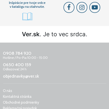
Inšpirácie pre tvoje srdce
v katalógu na stiahnutie.
Ver.sk
. Je to vec srdca.
0908 784 920
Hotline / Po-Pia 10:00 - 15:00
0650 400 159
Odkazovač 24 h
objednavky@ver.sk
O nás
Kontaktná stránka
Obchodné podmienky
Reklamačný poriadok