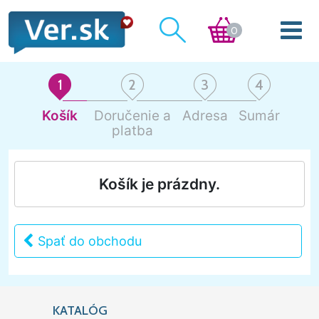
0
1
2
3
4
Košík
Doručenie a
Adresa
Sumár
platba
Košík je prázdny.
Spať do obchodu
KATALÓG