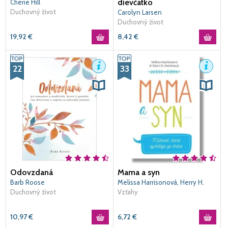
dievčatko
Cherie Hill
Duchovný život
Carolyn Larsen
Duchovný život
19,92
€
8,42
€
22
33
Odovzdaná
Mama a syn
Barb Roose
Melissa Harrisonová, Herry H.
Duchovný život
Harrison Jr.
Vzťahy
10,97
€
6,72
€