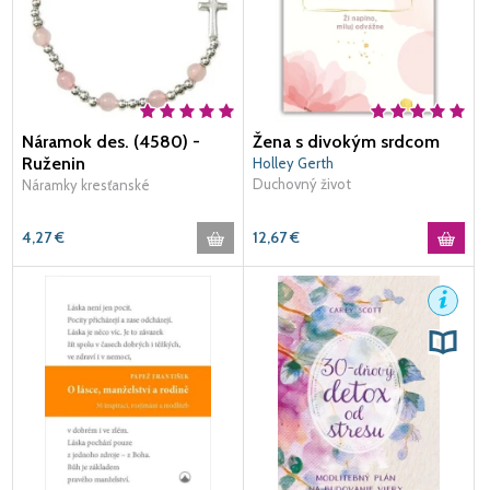
Náramok des. (4580) -
Žena s divokým srdcom
Ruženin
Holley Gerth
Duchovný život
Náramky kresťanské
4,27
€
12,67
€