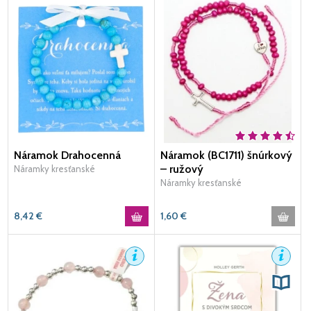
Náramok Drahocenná
Náramok (BC1711) šnúrkový
– ružový
Náramky kresťanské
Náramky kresťanské
8,42
€
1,60
€