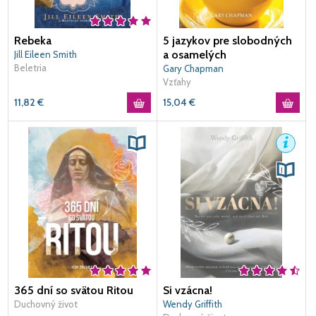
Rebeka
5 jazykov pre slobodných
a osamelých
Jill Eileen Smith
Beletria
Gary Chapman
Vzťahy
11,82
€
15,04
€
365 dní so svätou Ritou
Si vzácna!
Duchovný život
Wendy Griffith