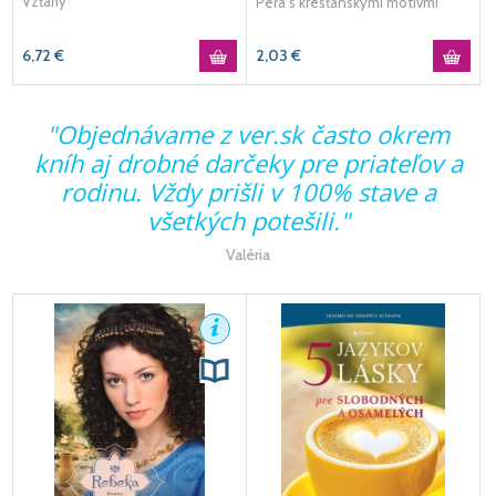
Harrison Jr.
Vzťahy
Perá s kresťanskými motívmi
6,72
€
2,03
€
d
"Objednávame z ver.sk často okrem
m
kníh aj drobné darčeky pre priateľov a
e
rodinu. Vždy prišli v 100% stave a
všetkých potešili."
Valéria