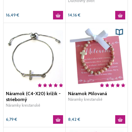
Duchovný život
16,49
€
14,16
€
Náramok (C4-X20) krížik -
Náramok Milovaná
strieborný
Náramky kresťanské
Náramky kresťanské
6,79
€
8,42
€