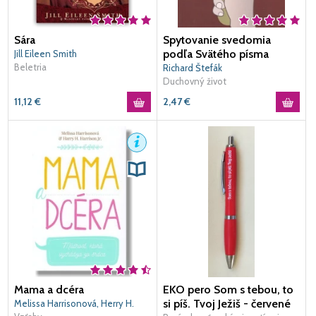
Sára
Spytovanie svedomia
podľa Svätého písma
Jill Eileen Smith
Beletria
Richard Štefák
Duchovný život
11,12
€
2,47
€
Mama a dcéra
EKO pero Som s tebou, to
si píš. Tvoj Ježiš - červené
Melissa Harrisonová, Herry H.