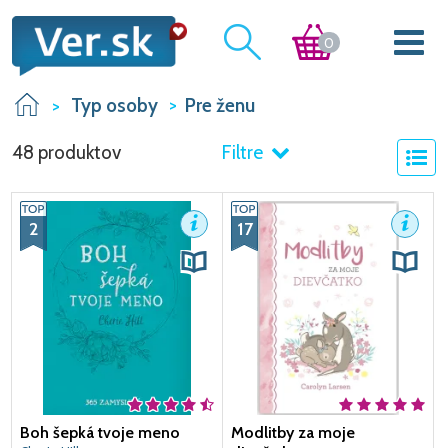
0
Typ osoby
Pre ženu
48 produktov
Filtre
2
17
Boh šepká tvoje meno
Modlitby za moje