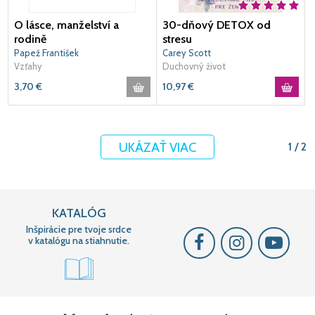
O lásce, manželství a
30-dňový DETOX od
rodině
stresu
Papež František
Carey Scott
Vzťahy
Duchovný život
3,70
€
10,97
€
UKÁZAŤ VIAC
1 / 2
KATALÓG
Inšpirácie pre tvoje srdce
v katalógu na stiahnutie.