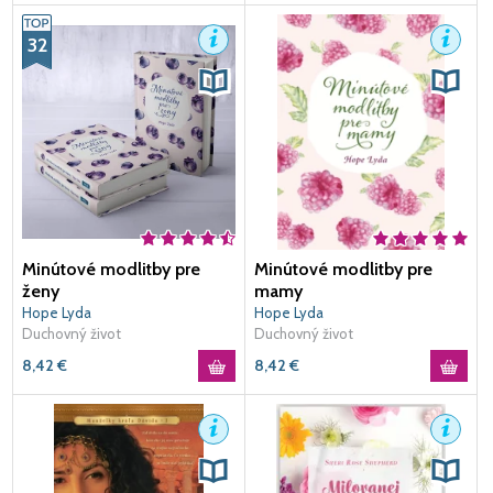
32
Minútové modlitby pre
Minútové modlitby pre
ženy
mamy
Hope Lyda
Hope Lyda
Duchovný život
Duchovný život
8,42
€
8,42
€