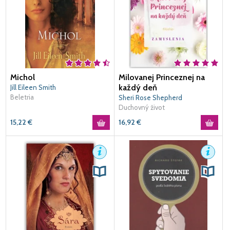
Michol
Milovanej Princeznej na
každý deň
Jill Eileen Smith
Beletria
Sheri Rose Shepherd
Duchovný život
15,22
€
16,92
€