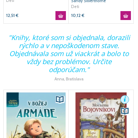
Deti
Sandy Silverthorne
Deti
12,51
€
10,12
€
"Knihy, ktoré som si objednala, dorazili
rýchlo a v nepoškodenom stave.
Objednávala som už viackrát a bolo to
ú
vždy bez problémov. Určite
i
odporúčam."
Anna, Bratislava