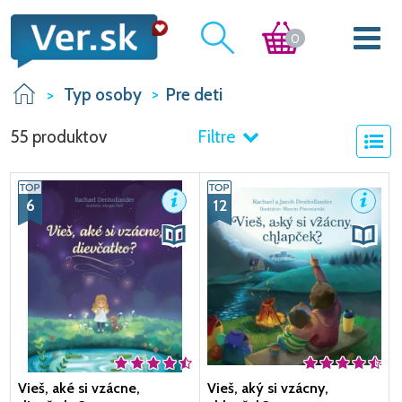
0
Typ osoby
Pre deti
55 produktov
Filtre
6
12
Vieš, aké si vzácne,
Vieš, aký si vzácny,