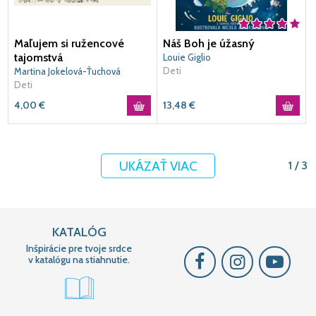
Maľujem si ružencové
Náš Boh je úžasný
tajomstvá
Louie Giglio
Deti
Martina Jokelová-Ťuchová
Deti
4,00
€
13,48
€
UKÁZAŤ VIAC
1 / 3
KATALÓG
Inšpirácie pre tvoje srdce
v katalógu na stiahnutie.