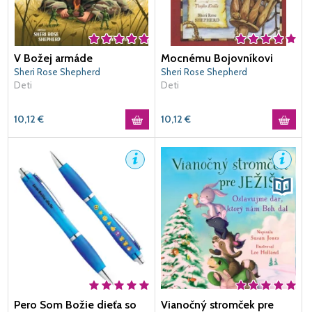
V Božej armáde
Mocnému Bojovníkovi
Sheri Rose Shepherd
Sheri Rose Shepherd
Deti
Deti
10,12
€
10,12
€
Pero Som Božie dieťa so
Vianočný stromček pre