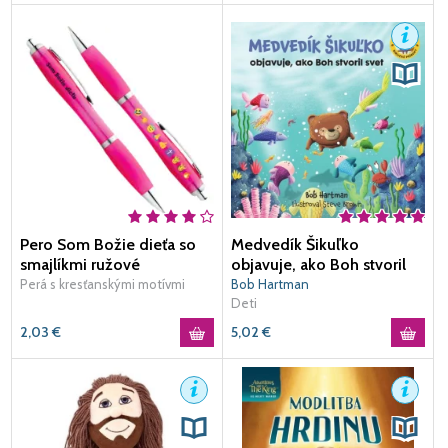
Pero Som Božie dieťa so
Medvedík Šikuľko
smajlíkmi ružové
objavuje, ako Boh stvoril
svet
Perá s kresťanskými motívmi
Bob Hartman
Deti
2,03
€
5,02
€