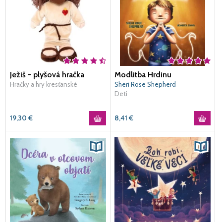
Ježiš - plyšová hračka
Modlitba Hrdinu
Hračky a hry kresťanské
Sheri Rose Shepherd
Deti
19,30
€
8,41
€