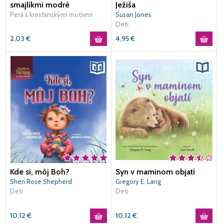
smajlíkmi modré
Ježiša
Perá s kresťanskými motívmi
Susan Jones
Deti
2,03
€
4,95
€
Kde si, môj Boh?
Syn v maminom objatí
Sheri Rose Shepherd
Gregory E. Lang
Deti
Deti
10,12
€
10,12
€