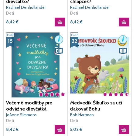
dievčatko?
chlapček?
Rachael Denhollander
Rachael Denhollander
Deti
Deti
8,42
€
8,42
€
15
22
Večerné modlitby pre
Medvedík Šikuľko sa učí
odvážne dievčatká
ďakovať Bohu
JoAnne Simmons
Bob Hartman
Deti
Deti
8,42
€
5,02
€