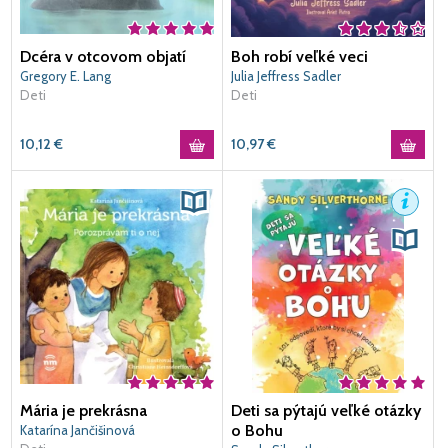
Dcéra v otcovom objatí
Boh robí veľké veci
Gregory E. Lang
Julia Jeffress Sadler
Deti
Deti
10,12
€
10,97
€
Mária je prekrásna
Deti sa pýtajú veľké otázky
o Bohu
Katarína Jančišinová