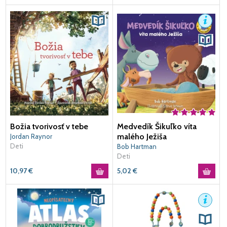
Božia tvorivosť v tebe
Medvedík Šikuľko víta
malého Ježiša
Jordan Raynor
Deti
Bob Hartman
Deti
10,97
€
5,02
€