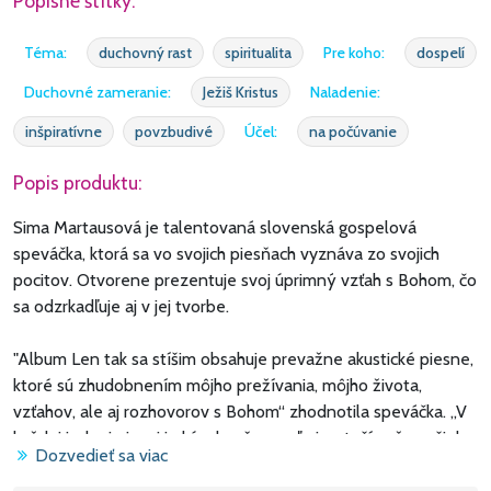
Popisné štítky:
Téma:
duchovný rast
spiritualita
Pre koho:
dospelí
Duchovné zameranie:
Ježiš Kristus
Naladenie:
inšpiratívne
povzbudivé
Účel:
na počúvanie
Popis produktu:
Sima Martausová je talentovaná slovenská gospelová
speváčka, ktorá sa vo svojich piesňach vyznáva zo svojich
pocitov. Otvorene prezentuje svoj úprimný vzťah s Bohom, čo
sa odzrkadľuje aj v jej tvorbe.
"Album Len tak sa stíšim obsahuje prevažne akustické piesne,
ktoré sú zhudobnením môjho prežívania, môjho života,
vzťahov, ale aj rozhovorov s Bohom“ zhodnotila speváčka. „V
každej jednej piesni je kúsok mňa a veľmi sa teším, že vyšiel
Dozvedieť sa viac
album, ktorý keď sa tvoril a nahrával, tak som bola pri každom
jednom kroku. Na albume sú dva bonusy. "Modlitba", ktorú