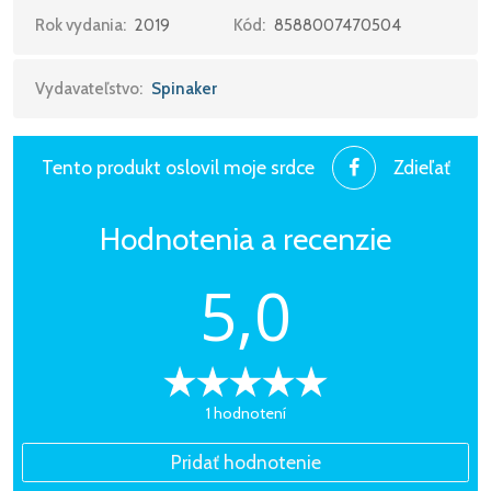
sme nahrávali s Dievčenským speváckym zborom
Rok vydania:
2019
Kód:
8588007470504
Slovenského rozhlasu a pieseň "Holubička" v symfonickej
podobe ako duet s Adamom Ďuricom“ hovorí Sima.
Vydavateľstvo:
Spinaker
Pesnička Nenahraditeľná vznikla, keď som sa raz ''modlila
hudbou''... takže nepatrí nijakému mužovi, ale tomu, čo ma
Tento produkt oslovil moje srdce
Zdieľať
stvoril.
Hodnotenia a recenzie
Tracklist:
1. Voda
5,0
2. Baránok
3. Pieseň a šál
4. Móda
5. Čaro obyčajných vecí
6. Do stratena
1 hodnotení
7. Len tak sa stíšim
8. Nenahraditeľná (akustická verzia)
9. Leonardo