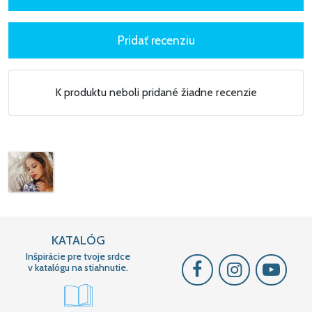
10. Svetlá Modlitba (bonus)
11. Holubička Symphony feat. Adam Ďurica (bonus)
K produktu neboli pridané žiadne recenzie
KATALÓG
Inšpirácie pre tvoje srdce
v katalógu na stiahnutie.