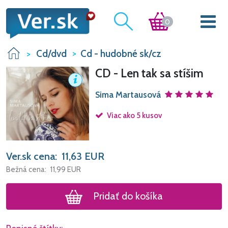
0
Cd/dvd
Cd - hudobné sk/cz
CD - Len tak sa stíšim
Sima Martausová
Viac ako 5 kusov
Ver.sk cena:
11,63
EUR
Bežná cena:
11,99
EUR
Pridať do košíka