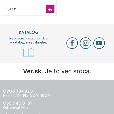
15,42
€
KATALÓG
Inšpirácie pre tvoje srdce
v katalógu na stiahnutie.
Ver.sk
. Je to vec srdca.
0908 784 920
Hotline / Po-Pia 10:00 - 15:00
0650 400 159
Odkazovač 24 h