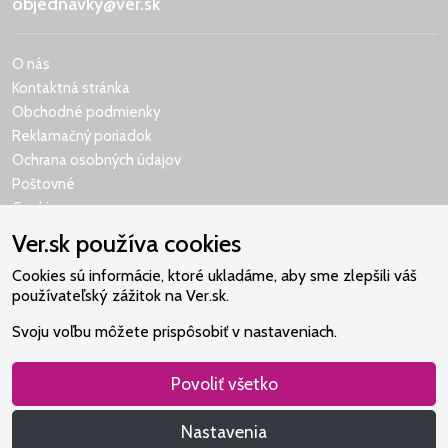
objednavky@ver.sk
O nás
Kontaktná stránka
Obchodné podmienky
Reklamačný poriadok
Ochrana osobných údajov
Poštovné
Cookies
Ver.sk používa cookies
Cookies sú informácie, ktoré ukladáme, aby sme zlepšili váš
používateľský zážitok na Ver.sk.
Naše srdce je v Martindome.
Svoju voľbu môžete prispôsobiť v nastaveniach.
Podporujeme aktivity spoločenstva,
ktoré pomáha nájsť vzťah s Bohom.
Povoliť všetko
Nastavenia