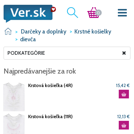
0
Darčeky a doplnky
Krstné košielky
dievča
PODKATEGÓRIE
Najpredávanejšie za rok
Krstová košieľka (4R)
15,42 €
Krstová košieľka (11R)
12,13 €