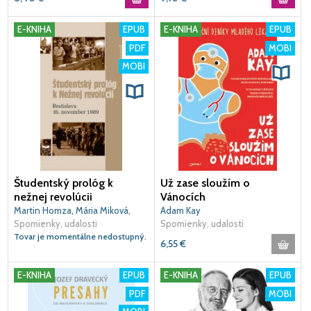
E-KNIHA
EPUB
E-KNIHA
EPUB
PDF
MOBI
MOBI
Študentský prológ k
Už zase sloužím o
nežnej revolúcii
Vánocích
Martin Homza, Mária Miková,
Adam Kay
Milan Novotný
Spomienky, udalosti
Spomienky, udalosti
Tovar je momentálne nedostupný.
6,55
€
E-KNIHA
EPUB
E-KNIHA
EPUB
PDF
MOBI