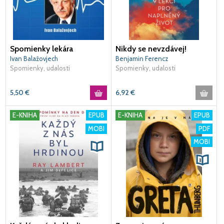
Spomienky lekára
Nikdy se nevzdávej!
Ivan Balažovjech
Benjamin Ferencz
Spomienky, udalosti
Spomienky, udalosti
5,50
€
6,92
€
E-KNIHA
EPUB
E-KNIHA
EPUB
MOBI
PDF
MOBI