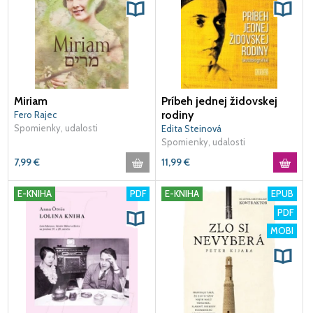
Miriam
Príbeh jednej židovskej
rodiny
Fero Rajec
Spomienky, udalosti
Edita Steinová
Spomienky, udalosti
7,99
€
11,99
€
E-KNIHA
PDF
E-KNIHA
EPUB
PDF
MOBI