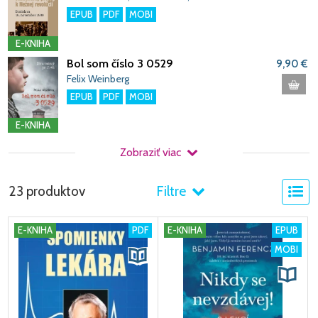
Novotný
EPUB
PDF
MOBI
E-KNIHA
Bol som číslo 3 0529
9,90 €
Felix Weinberg
EPUB
PDF
MOBI
E-KNIHA
Zobraziť viac
23 produktov
Filtre
E-KNIHA
PDF
E-KNIHA
EPUB
MOBI