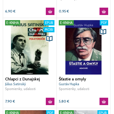
6,90
€
0,95
€
E-KNIHA
EPUB
E-KNIHA
PDF
MOBI
Chlapci z Dunajskej
Šťastie a omyly
Július Satinský
Gustáv Hupka
Spomienky, udalosti
Spomienky, udalosti
7,90
€
5,80
€
E-KNIHA
PDF
E-KNIHA
EPUB