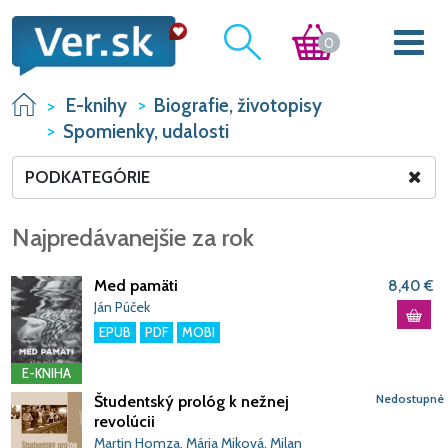
0
E-knihy
Biografie, životopisy
Spomienky, udalosti
PODKATEGÓRIE
Najpredávanejšie za rok
Med pamäti
8,40 €
Ján Púček
EPUB
PDF
MOBI
E-KNIHA
Nedostupné
Študentský prológ k nežnej
revolúcii
Martin Homza, Mária Miková, Milan