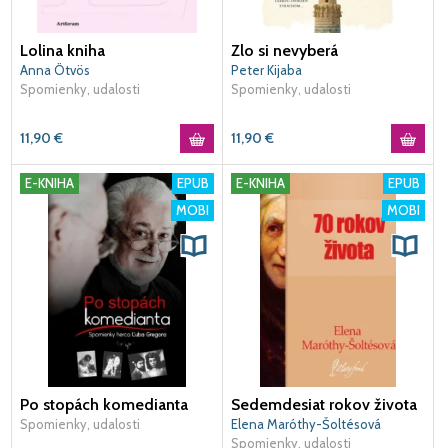
Lolina kniha
Zlo si nevyberá
Anna Ötvös
Peter Kijaba
Spomienky, udalosti
Spomienky, udalosti
11,90
€
11,90
€
E-KNIHA
EPUB
E-KNIHA
EPUB
MOBI
MOBI
Po stopách komedianta
Sedemdesiat rokov života
Spomienky, udalosti
Elena Maróthy-Šoltésová
Spomienky, udalosti