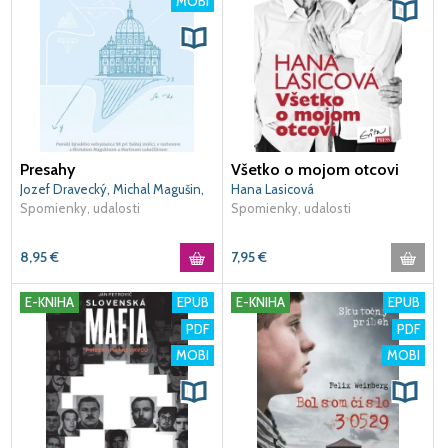
MOBI
Presahy
Všetko o mojom otcovi
Jozef Dravecký, Michal Magušin,
Hana Lasicová
Martin Lukačišin
Spomienky, udalosti
Spomienky, udalosti
8,95
€
7,95
€
E-KNIHA
EPUB
E-KNIHA
EPUB
PDF
PDF
MOBI
MOBI