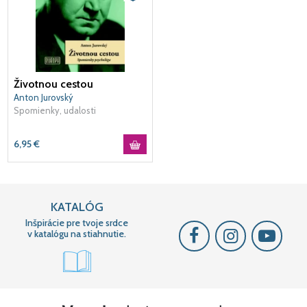
Životnou cestou
Anton Jurovský
Spomienky, udalosti
6,95
€
KATALÓG
Inšpirácie pre tvoje srdce
v katalógu na stiahnutie.