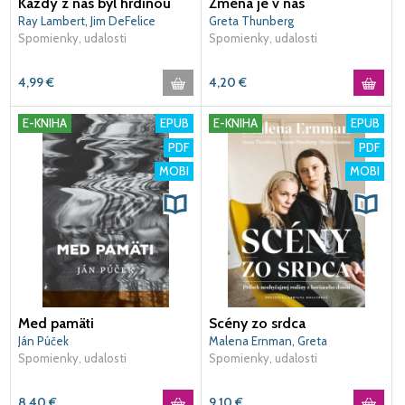
Každý z nás byl hrdinou
Zmena je v nás
Ray Lambert, Jim DeFelice
Greta Thunberg
Spomienky, udalosti
Spomienky, udalosti
4,99
€
4,20
€
E-KNIHA
EPUB
E-KNIHA
EPUB
PDF
PDF
MOBI
MOBI
Med pamäti
Scény zo srdca
Ján Púček
Malena Ernman, Greta
Spomienky, udalosti
Thunberg, Svante Thunberg,
Spomienky, udalosti
Beata Ernman
8,40
€
9,10
€