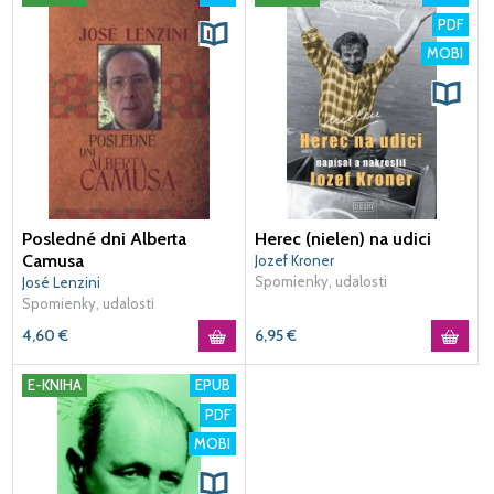
PDF
MOBI
Posledné dni Alberta
Herec (nielen) na udici
Camusa
Jozef Kroner
Spomienky, udalosti
José Lenzini
Spomienky, udalosti
4,60
€
6,95
€
E-KNIHA
EPUB
PDF
MOBI