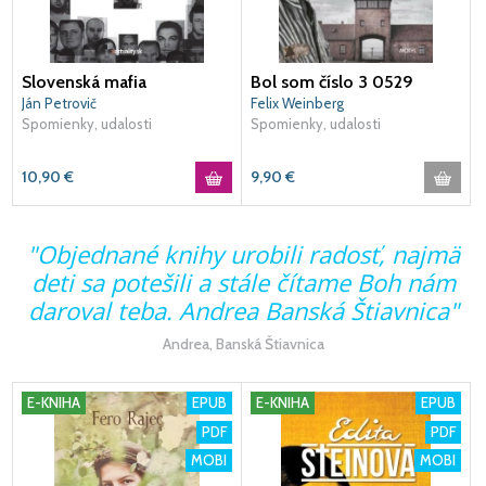
Slovenská mafia
Bol som číslo 3 0529
Ján Petrovič
Felix Weinberg
Spomienky, udalosti
Spomienky, udalosti
10,90
€
9,90
€
"Objednané knihy urobili radosť, najmä
deti sa potešili a stále čítame Boh nám
daroval teba. Andrea Banská Štiavnica"
Andrea, Banská Štiavnica
E-KNIHA
EPUB
E-KNIHA
EPUB
PDF
PDF
MOBI
MOBI