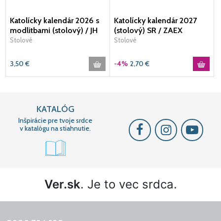
Katolícky kalendár 2026 s
Katolícky kalendár 2027
modlitbami (stolový) / JH
(stolový) SR / ZAEX
Stolové
Stolové
3,50
€
-4%
2,70
€
KATALÓG
Inšpirácie pre tvoje srdce
v katalógu na stiahnutie.
Ver.sk
. Je to vec srdca.