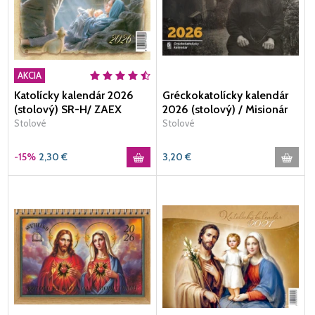
AKCIA
Katolícky kalendár 2026
Gréckokatolícky kalendár
(stolový) SR-H/ ZAEX
2026 (stolový) / Misionár
Stolové
Stolové
-15%
2,30
€
3,20
€