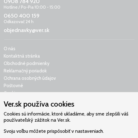
0908 784 920
Hotline / Po-Pia 10:00 - 15:00
0650 400 159
Odkazovač 24 h
objednavky@ver.sk
O nás
Kontaktná stránka
Obchodné podmienky
Reklamačný poriadok
Ochrana osobných údajov
Poštovné
Cookies
Ver.sk používa cookies
Cookies sú informácie, ktoré ukladáme, aby sme zlepšili váš
používateľský zážitok na Ver.sk.
Naše srdce je v Martindome.
Svoju voľbu môžete prispôsobiť v nastaveniach.
Podporujeme aktivity spoločenstva,