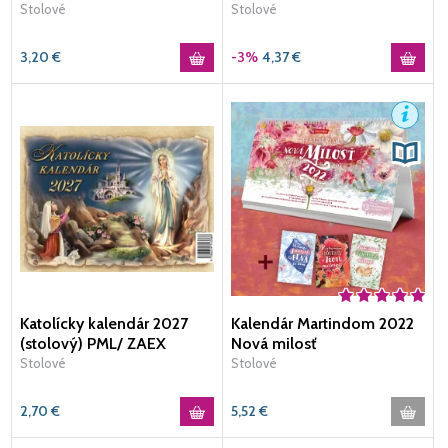
(stolový) / Doron
Stolové
Stolové
3,20
€
-3%
4,37
€
Katolícky kalendár 2027
Kalendár Martindom 2022
(stolový) PML/ ZAEX
Nová milosť
Stolové
Stolové
2,70
€
5,52
€