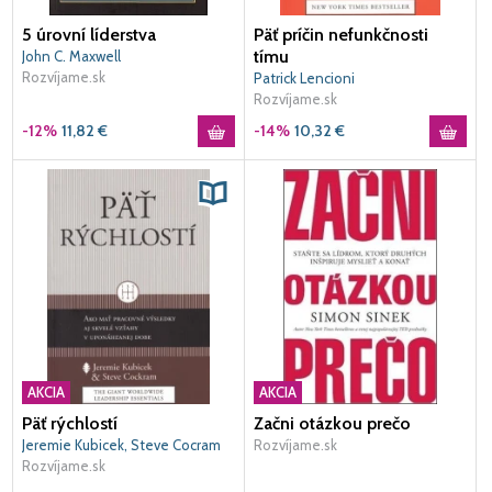
5 úrovní líderstva
Päť príčin nefunkčnosti
tímu
John C. Maxwell
Rozvíjame.sk
Patrick Lencioni
Rozvíjame.sk
-12%
11,82
€
-14%
10,32
€
AKCIA
AKCIA
Päť rýchlostí
Začni otázkou prečo
Jeremie Kubicek, Steve Cocram
Rozvíjame.sk
Rozvíjame.sk