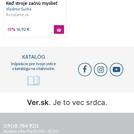
Keď stroje začnú myslieť
Vladimír Šucha
Rozvíjame.sk
-15%
16,92
€
KATALÓG
Inšpirácie pre tvoje srdce
v katalógu na stiahnutie.
Ver.sk
. Je to vec srdca.
0908 784 920
Hotline / Po-Pia 10:00 - 15:00