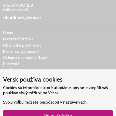
0650 400 159
Odkazovač 24 h
objednavky@ver.sk
O nás
Kontaktná stránka
Obchodné podmienky
Reklamačný poriadok
Ochrana osobných údajov
Poštovné
Cookies
Ver.sk používa cookies
Cookies sú informácie, ktoré ukladáme, aby sme zlepšili váš
používateľský zážitok na Ver.sk.
Naše srdce je v Martindome.
Svoju voľbu môžete prispôsobiť v nastaveniach.
Podporujeme aktivity spoločenstva,
ktoré pomáha nájsť vzťah s Bohom.
Povoliť všetko