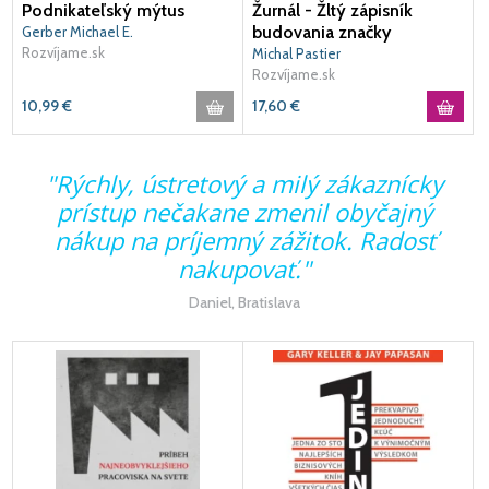
Podnikateľský mýtus
Žurnál - Žltý zápisník
budovania značky
Gerber Michael E.
Rozvíjame.sk
Michal Pastier
Rozvíjame.sk
10,99
€
17,60
€
"Rýchly, ústretový a milý zákaznícky
prístup nečakane zmenil obyčajný
nákup na príjemný zážitok. Radosť
ú
nakupovať."
i
Daniel, Bratislava