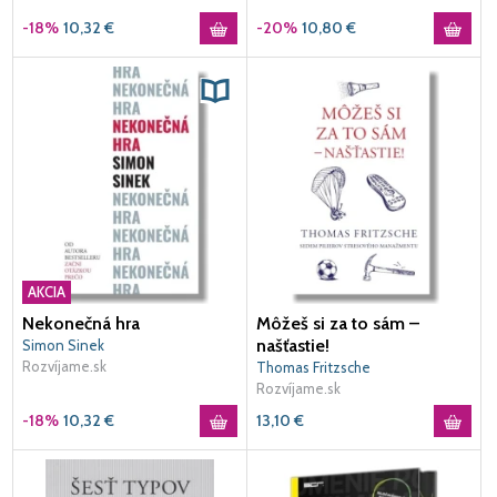
-18%
10,32
€
-20%
10,80
€
AKCIA
Nekonečná hra
Môžeš si za to sám –
našťastie!
Simon Sinek
Rozvíjame.sk
Thomas Fritzsche
Rozvíjame.sk
-18%
10,32
€
13,10
€