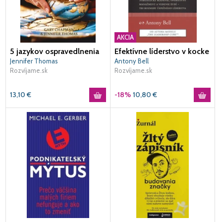
AKCIA
5 jazykov ospravedlnenia
Efektívne líderstvo v kocke
Jennifer Thomas
Antony Bell
Rozvíjame.sk
Rozvíjame.sk
13,10
€
-18%
10,80
€