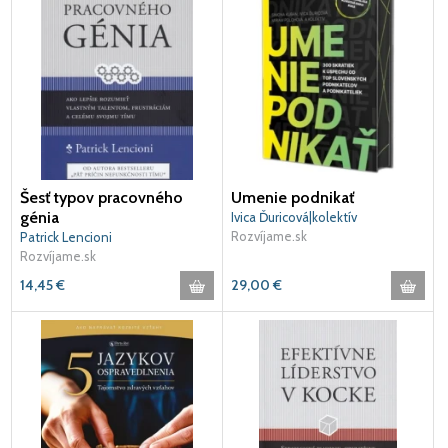
Šesť typov pracovného
Umenie podnikať
génia
Ivica Ďuricová|kolektív
autorov|Miriama
Rozvíjame.sk
Patrick Lencioni
Polohová|Simona Kubán
Rozvíjame.sk
14,45
€
29,00
€