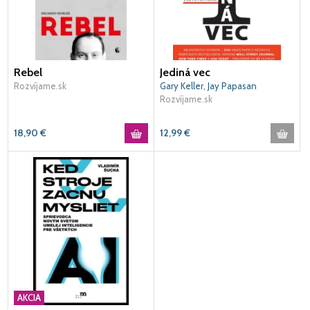
Rebel
Jediná vec
Rozvíjame.sk
Gary Keller, Jay Papasan
Rozvíjame.sk
18,90
€
12,99
€
AKCIA