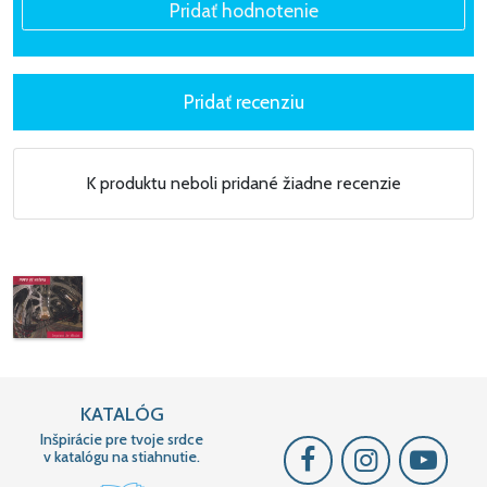
Psalmus 119 2:55
(falsobordone octavi toni)
8 Rihards Dubra:
Ubi caritas 5:18
K produktu neboli pridané žiadne recenzie
9 Fabio Fresi:
Gustate et videte 3:06
10 Imant Raminsh:
Ave, verum corpus 5:37
KATALÓG
11 Rihards Dubra:
Inšpirácie pre tvoje srdce
v katalógu na stiahnutie.