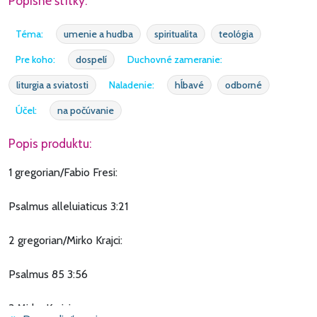
Popisné štítky:
Téma:
umenie a hudba
spiritualita
teológia
Pre koho:
dospelí
Duchovné zameranie:
liturgia a sviatosti
Naladenie:
hĺbavé
odborné
Účel:
na počúvanie
Popis produktu:
1 gregorian/Fabio Fresi:
Psalmus alleluiaticus 3:21
2 gregorian/Mirko Krajci:
Psalmus 85 3:56
3 Mirko Krajci: