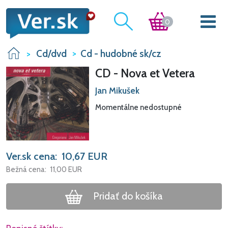
0
Cd/dvd
Cd - hudobné sk/cz
CD - Nova et Vetera
Jan Mikušek
Momentálne nedostupné
Ver.sk cena:
10,67
EUR
Bežná cena:
11,00
EUR
Pridať do košíka