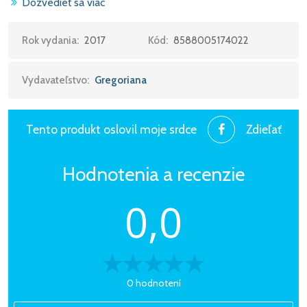
Dozvedieť sa viac
Ave Maria 4:28
Rok vydania:
2017
Kód:
8588005174022
4 gregorian/Renáte Stivrina:
Vydavateľstvo:
Gregoriana
Psalmus 98 2:40
(falsobordone septim i toni)
Tento produkt oslovil moje srdce
Zdieľať
5 Vytautas Miškinis:
Hodnotenia a recenzie
Cantate Domino 1:53
0,0
6 Libor Dŕevikovský:
Ave Maria 4:23
0 hodnotení
7 gregorian/Martin Bako: