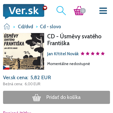
0
Cd/dvd
Cd - slovo
CD - Úsměvy svatého
Františka
Jan Křtitel Novák
Momentálne nedostupné
Ver.sk cena:
5,82
EUR
Bežná cena:
6,00
EUR
Pridať do košíka