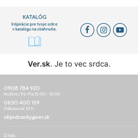
KATALÓG
Inšpirácie pre tvoje srdce
v katalógu na stiahnutie.
Ver.sk
. Je to vec srdca.
0908 784 920
Hotline / Po-Pia 10:00 - 15:00
0650 400 159
Odkazovač 24 h
objednavky@ver.sk
O nás