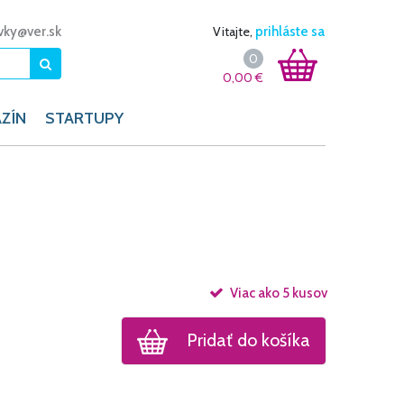
vky@ver.sk
Vitajte,
prihláste sa
0
0,00
€
ZÍN
STARTUPY
Viac ako 5 kusov
Pridať do košíka