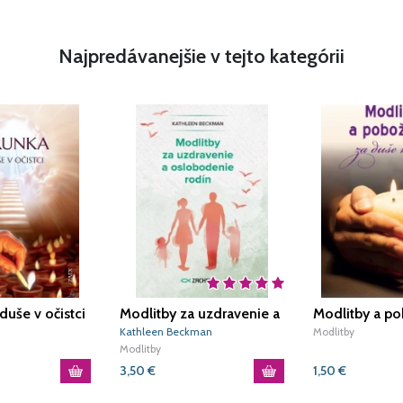
Najpredávanejšie v tejto kategórii
duše v očistci
Modlitby za uzdravenie a
Modlitby a po
oslobodenie rodín
duše v očistci
Kathleen Beckman
Modlitby
Modlitby
3,50
€
1,50
€