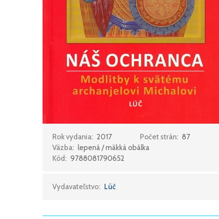
Rok vydania:
2017
Počet strán:
87
Väzba:
lepená / mäkká obálka
Kód:
9788081790652
Vydavateľstvo:
Lúč