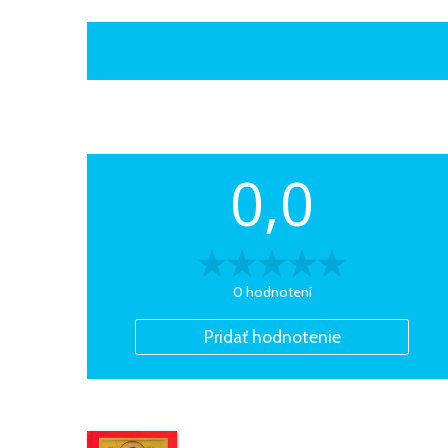
0,0
0 hodnotení