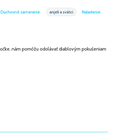
Duchovné zameranie:
anjeli a svätci
Naladenie:
 knižočke, nám pomôžu odolávať diablovým pokušeniam