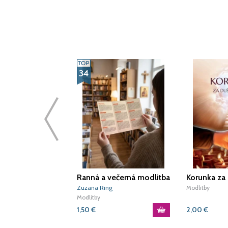
34
Ranná a večerná modlitba
Korunka za 
k Duchu Svätému
Zuzana Ring
Modlitby
Modlitby
1,50
€
2,00
€