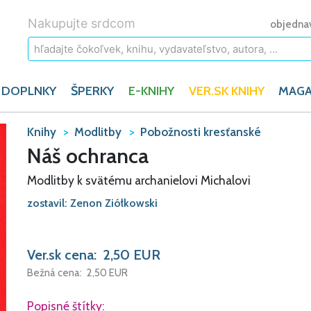
Nakupujte srdcom
objedna
 DOPLNKY
ŠPERKY
E-KNIHY
VER.SK KNIHY
MAGA
Knihy
Modlitby
Pobožnosti kresťanské
Náš ochranca
Modlitby k svätému archanielovi Michalovi
zostavil: Zenon Ziółkowski
Ver.sk cena:
2,50
EUR
Bežná cena:
2,50
EUR
Popisné štítky: