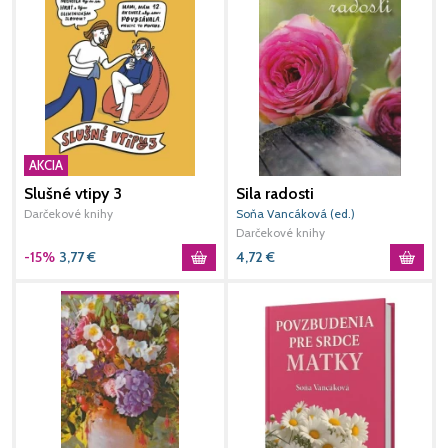
AKCIA
Slušné vtipy 3
Sila radosti
P
r
Darčekové knihy
Soňa Vancáková (ed.)
S
Darčekové knihy
D
-15%
3,77
€
4,72
€
6