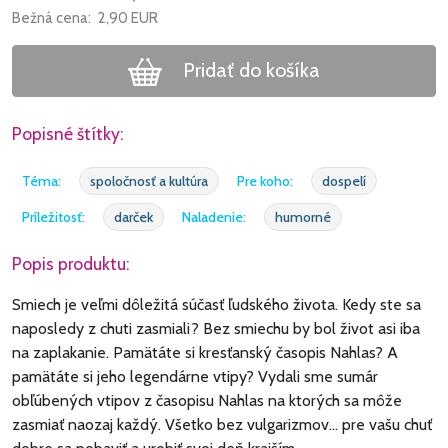
Bežná cena:
2,90
EUR
Pridať do košíka
Popisné štítky:
Téma:
spoločnosť a kultúra
Pre koho:
dospelí
Príležitosť:
darček
Naladenie:
humorné
Popis produktu:
Smiech je veľmi dôležitá súčasť ľudského života. Kedy ste sa
naposledy z chuti zasmiali? Bez smiechu by bol život asi iba
na zaplakanie. Pamätáte si kresťanský časopis Nahlas? A
pamätáte si jeho legendárne vtipy? Vydali sme sumár
obľúbených vtipov z časopisu Nahlas na ktorých sa môže
zasmiať naozaj každý. Všetko bez vulgarizmov... pre vašu chuť