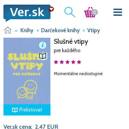
0
Knihy
Darčekové knihy
Vtipy
Slušné vtipy
pre každého
Momentálne nedostupné
Prelistovať
Ver.sk cena:
2,47
EUR