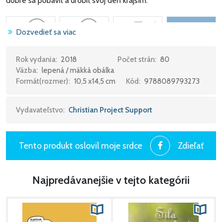
dobre sa pobaviť a urobiť svoj deň krajším.
Dozvedieť sa viac
Rok vydania:
2018
Počet strán:
80
Väzba:
lepená / mäkká obálka
Formát(rozmer):
10,5 x14,5 cm
Kód:
9788089793273
Vydavateľstvo:
Christian Project Support
Tento produkt oslovil moje srdce
Zdieľať
Najpredávanejšie v tejto kategórii