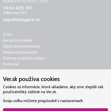
Hotline / Po-Pia 10:00 - 15:00
0650 400 159
Odkazovač 24 h
objednavky@ver.sk
O nás
Kontaktná stránka
Obchodné podmienky
Reklamačný poriadok
Ochrana osobných údajov
Poštovné
Cookies
Ver.sk používa cookies
Cookies sú informácie, ktoré ukladáme, aby sme zlepšili váš
používateľský zážitok na Ver.sk.
Naše srdce je v Martindome.
Svoju voľbu môžete prispôsobiť v nastaveniach.
Podporujeme aktivity spoločenstva,
ktoré pomáha nájsť vzťah s Bohom.