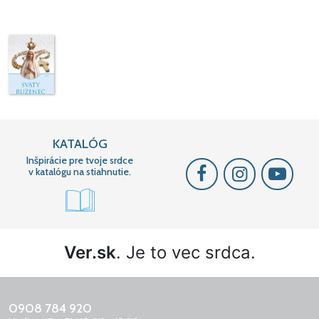
KATALÓG
Inšpirácie pre tvoje srdce
v katalógu na stiahnutie.
Ver.sk
. Je to vec srdca.
0908 784 920