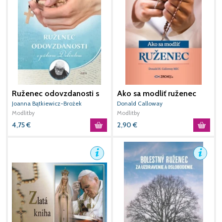
Ruženec odovzdanosti s
Ako sa modliť ruženec
A
pátrom Dolindom (2.
s
Joanna Bątkiewicz-Brożek
Donald Calloway
M
vydanie)
Modlitby
Modlitby
4,75
€
2,90
€
1