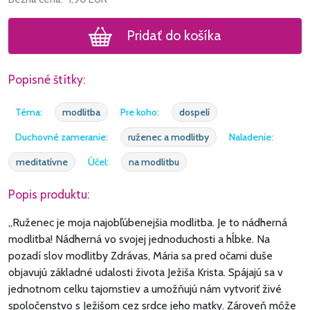
Pridať do košíka
Popisné štítky:
Téma:
modlitba
Pre koho:
dospelí
Duchovné zameranie:
ruženec a modlitby
Naladenie:
meditatívne
Účel:
na modlitbu
Popis produktu:
„Ruženec je moja najobľúbenejšia modlitba. Je to nádherná
modlitba! Nádherná vo svojej jednoduchosti a hĺbke. Na
pozadí slov modlitby Zdrávas, Mária sa pred očami duše
objavujú základné udalosti života Ježiša Krista. Spájajú sa v
jednotnom celku tajomstiev a umožňujú nám vytvoriť živé
spoločenstvo s Ježišom cez srdce jeho matky. Zároveň môže