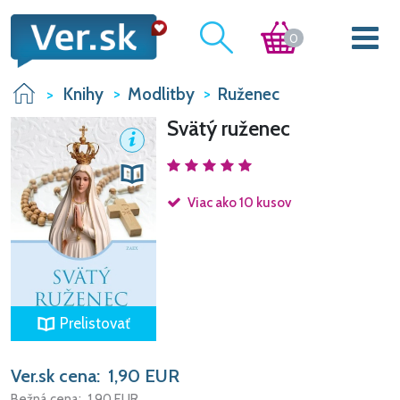
0
Knihy
Modlitby
Ruženec
Svätý ruženec
Viac ako 10 kusov
Prelistovať
Ver.sk cena:
1,90
EUR
Bežná cena:
1,90
EUR