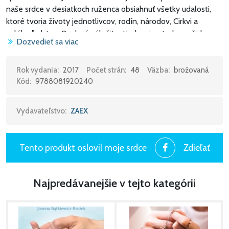
naše srdce v desiatkoch ruženca obsiahnuť všetky udalosti,
ktoré tvoria životy jednotlivcov, rodín, národov, Cirkvi a
celého ľudstva. Osobné záležitosti, ako aj potreby našich
Dozvedieť sa viac
blížnych, hlavne tých najbližších, ktorí sú nám najdrahší. Tak
jednoduchá modlitba ruženca bije pulzom ľudského života.“
svätý Ján Pavol II
Rok vydania:
2017
Počet strán:
48
Väzba:
brožovaná
Kód:
9788081920240
Vydavateľstvo:
ZAEX
Tento produkt oslovil moje srdce
Zdieľať
Najpredávanejšie v tejto kategórii