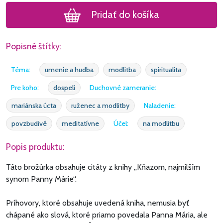
Pridať do košíka
Popisné štítky:
Téma:
umenie a hudba
modlitba
spiritualita
Pre koho:
dospelí
Duchovné zameranie:
mariánska úcta
ruženec a modlitby
Naladenie:
povzbudivé
meditatívne
Účel:
na modlitbu
Popis produktu:
Táto brožúrka obsahuje citáty z knihy „Kňazom, najmilším
synom Panny Márie“.
Príhovory, ktoré obsahuje uvedená kniha, nemusia byť
chápané ako slová, ktoré priamo povedala Panna Mária, ale