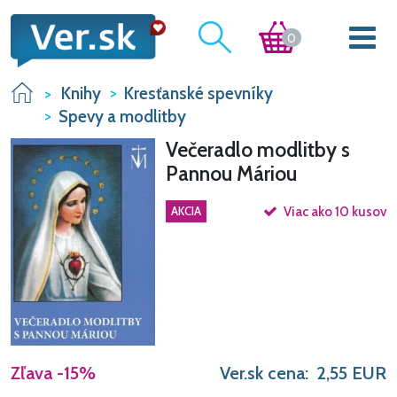
0
Knihy
Kresťanské spevníky
Spevy a modlitby
Večeradlo modlitby s
Pannou Máriou
AKCIA
Viac ako 10 kusov
Zľava
-15%
Ver.sk cena:
2,55
EUR