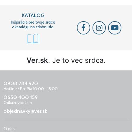
KATALÓG
Inšpirácie pre tvoje srdce
v katalógu na stiahnutie.
Ver.sk
. Je to vec srdca.
0908 784 920
Hotline / Po-Pia 10:00 - 15:00
0650 400 159
Odkazovač 24 h
objednavky@ver.sk
O nás