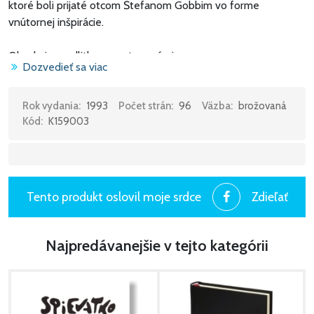
ktoré boli prijaté otcom Štefanom Gobbim vo forme
vnútornej inšpirácie.
Obsahuje modlitby a znotované piesne.
Dozvedieť sa viac
Rok vydania:
1993
Počet strán:
96
Väzba:
brožovaná
Kód:
K159003
Tento produkt oslovil moje srdce
Zdieľať
Najpredávanejšie v tejto kategórii