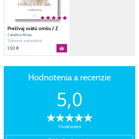
Prežívaj svätú omšu / Z
(nové vydanie)
Catalina Rivas
Zjavenia a posolstvá
1,50
€
Hodnotenia a recenzie
5,0
1 hodnotení