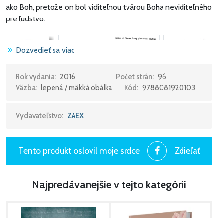
ako Boh, pretože on bol viditeľnou tvárou Boha neviditeľného
pre ľudstvo.
Dozvedieť sa viac
Rok vydania:
2016
Počet strán:
96
Väzba:
lepená / mäkká obálka
Kód:
9788081920103
Vydavateľstvo:
ZAEX
Tento produkt oslovil moje srdce
Zdieľať
Najpredávanejšie v tejto kategórii