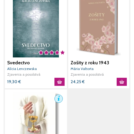
Svedectvo
Zošity z roku 1943
Alícia Lenczewska
Mária Valtorta
Zjavenia a posolstvá
Zjavenia a posolstvá
19,30
€
24,25
€