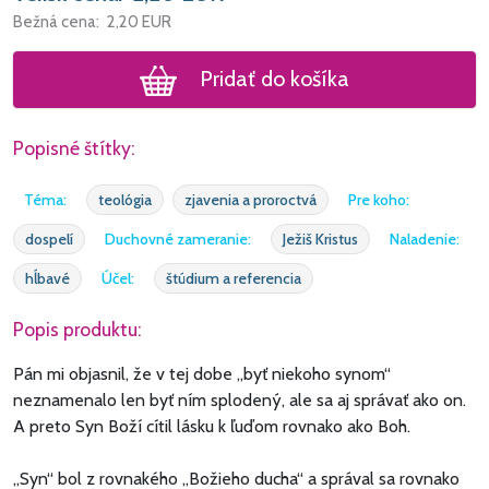
Bežná cena:
2,20
EUR
Pridať do košíka
Popisné štítky:
Téma:
teológia
zjavenia a proroctvá
Pre koho:
dospelí
Duchovné zameranie:
Ježiš Kristus
Naladenie:
hĺbavé
Účel:
štúdium a referencia
Popis produktu:
Pán mi objasnil, že v tej dobe „byť niekoho synom“
neznamenalo len byť ním splodený, ale sa aj správať ako on.
A preto Syn Boží cítil lásku k ľuďom rovnako ako Boh.
„Syn“ bol z rovnakého „Božieho ducha“ a správal sa rovnako