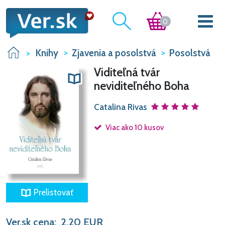
0
Knihy
Zjavenia a posolstvá
Posolstvá
Viditeľná tvár
neviditeľného Boha
Catalina Rivas
Viac ako 10 kusov
Prelistovať
Ver.sk cena:
2,20
EUR