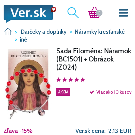
0
Darčeky a doplnky
Náramky kresťanské
iné
Sada Filoména: Náramok
(BC1501) + Obrázok
(Z024)
AKCIA
Viac ako 10 kusov
Zľava
-15%
Ver.sk cena:
2,13
EUR