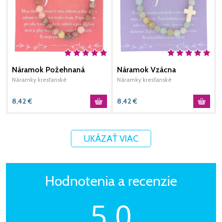
Náramok Požehnaná
Náramok Vzácna
Náramky kresťanské
Náramky kresťanské
N
8,42
€
8,42
€
1
UKÁZAŤ VIAC
Hodnotenia a recenzie
5,0