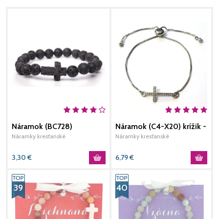
Náramok (BC728)
Náramok (C4-X20) krížik -
N
strieborný
Náramky kresťanské
Náramky kresťanské
N
3,30
€
6,79
€
39
40