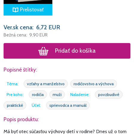
Prelistovať
Ver.sk cena:
6,72
EUR
Bežná cena:
9,90
EUR
Pridať do košíka
Popisné štítky:
Téma:
vzťahy a manželstvo
rodičovstvo a výchova
Pre koho:
rodičia
muži
Naladenie:
povzbudivé
praktické
Účel:
sprievodca a manuál
Popis produktu:
Má byť otec súčasťou výchovy detí v rodine? Dnes už o tom