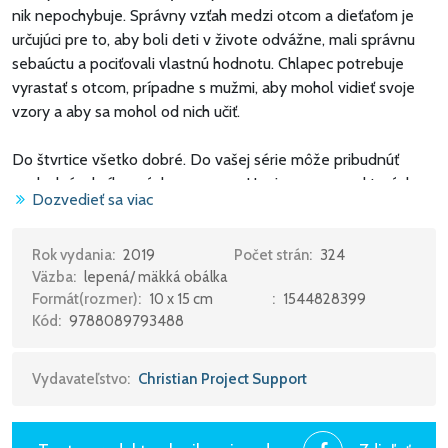
nik nepochybuje. Správny vzťah medzi otcom a dieťaťom je
určujúci pre to, aby boli deti v živote odvážne, mali správnu
sebaúctu a pociťovali vlastnú hodnotu. Chlapec potrebuje
vyrastať s otcom, prípadne s mužmi, aby mohol vidieť svoje
vzory a aby sa mohol od nich učiť.
Do štvrtice všetko dobré. Do vašej série môže pribudnúť
posledná z kníh o výchove z pera Harrisonovcov, z ktorých sa
Dozvedieť sa viac
celosvetovo predalo niekoľko miliónov kusov.
V tejto knihe pre otcov nájdete stovky životných skúseností -
Rok vydania:
2019
Počet strán:
324
Väzba:
lepená/ mäkká obálka
vážne, veselé, s hlbokým významom, alebo jednoduché.
Formát(rozmer):
10 x 15 cm
:
1544828399
Kód:
9788089793488
No všetky obsahujú silné morálne základy vedenia, učenia a
inšpirácie. Je to pokladnica nadčasovej múdrosti o tom, ako
byť každý deň prítomný na ceste pri dozrievaní chlapca na
Vydavateľstvo:
Christian Project Support
muža.