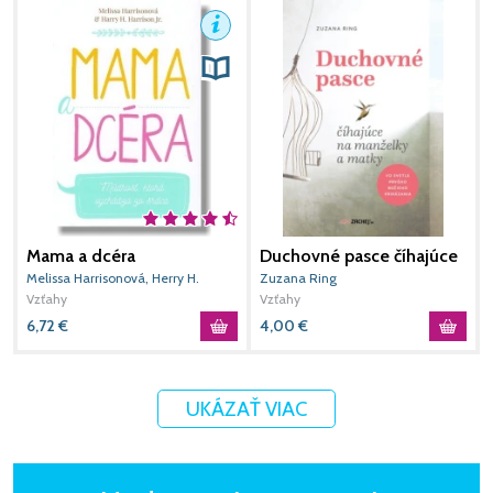
Mama a dcéra
Duchovné pasce číhajúce
P
na manželky a matky
v
Melissa Harrisonová, Herry H.
Zuzana Ring
G
Harrison Jr.
Vzťahy
Vzťahy
V
6,72
€
4,00
€
1
UKÁZAŤ VIAC