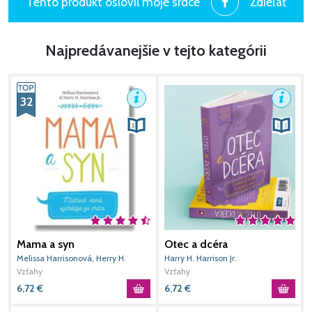
Tento produkt oslovil moje srdce
Zdieľať
Najpredávanejšie v tejto kategórii
32
Mama a syn
Otec a dcéra
O
v
Melissa Harrisonová, Herry H.
Harry H. Harrison Jr.
E
Harrison Jr.
Vzťahy
Vzťahy
V
6,72
€
6,72
€
6