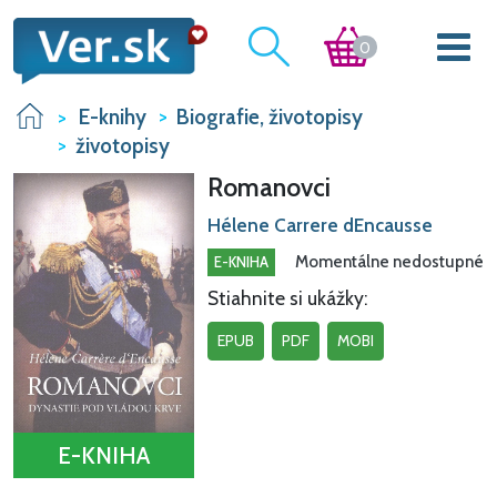
0
E-knihy
Biografie, životopisy
životopisy
Romanovci
Hélene Carrere dEncausse
Momentálne nedostupné
E-KNIHA
Stiahnite si ukážky:
EPUB
PDF
MOBI
E-KNIHA