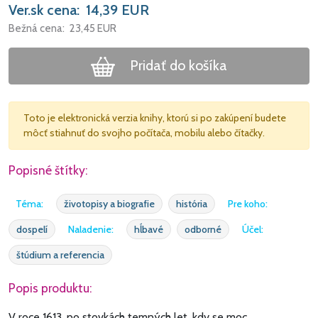
Ver.sk cena:
14,39
EUR
Bežná cena:
23,45
EUR
Pridať do košíka
Toto je elektronická verzia knihy, ktorú si po zakúpení budete
môcť stiahnuť do svojho počítača, mobilu alebo čítačky.
Popisné štítky:
Téma:
životopisy a biografie
história
Pre koho:
dospelí
Naladenie:
hĺbavé
odborné
Účel:
štúdium a referencia
Popis produktu:
V roce 1613, po stovkách temných let, kdy se moc