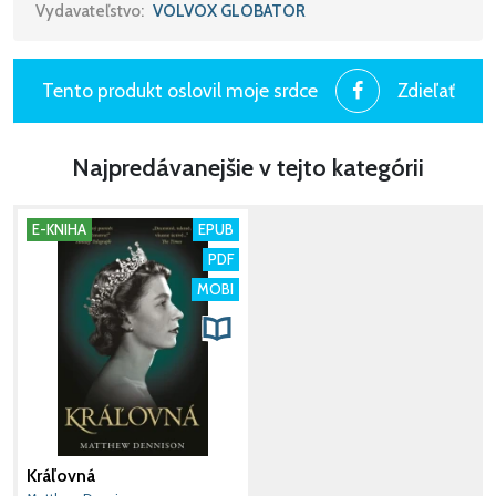
Vydavateľstvo:
VOLVOX GLOBATOR
Tento produkt oslovil moje srdce
Zdieľať
Najpredávanejšie v tejto kategórii
E-KNIHA
EPUB
PDF
MOBI
Kráľovná