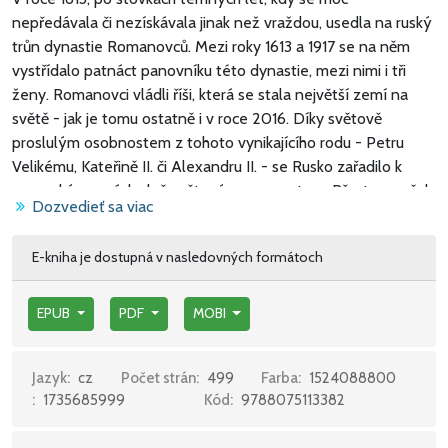
nepředávala či nezískávala jinak než vraždou, usedla na ruský
trůn dynastie Romanovců. Mezi roky 1613 a 1917 se na něm
vystřídalo patnáct panovníku této dynastie, mezi nimi i tři
ženy. Romanovci vládli říši, která se stala největší zemí na
světě - jak je tomu ostatně i v roce 2016. Díky světově
proslulým osobnostem z tohoto vynikajícího rodu - Petru
Velikému, Kateřině II. či Alexandru II. - se Rusko zařadilo k
evropským a následně světovým mocnostem. Přesto se však
Dozvedieť sa viac
carský trůn neustále koupal v záplavách krve.
E-kniha je dostupná v nasledovných formátoch
Nabízejí se tři zásadní otázky: je Rusko k tomuto násilí bez
konce předurčeno svými vlastními dějinami? Bylo o
nešťastném osudu této dynastie rozhodnuto již v dávné
EPUB
PDF
MOBI
minulosti, kdy se na ruském území střetávaly různé kultury,
náboženství a invaze? Mohlo toto spojení legitimní moci a
Jazyk:
cz
Počet strán:
499
Farba:
1524088800
násilí, jaké nemá obdoby, skončit jinak než tragédií
:
1735685999
Kód:
9788075113382
závěrečného dějství a příchodem totalitního systému stejně
neobyčejné houževnaté a násilné povahy?