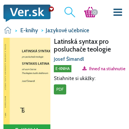
0
E-knihy
Jazykové učebnice
Latinská syntax pro
posluchače teologie
Josef Šimandl
E-KNIHA
Ihneď na stiahnutie
Stiahnite si ukážky:
PDF