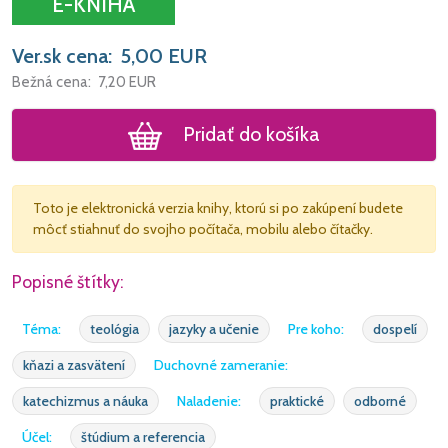
E-KNIHA
Ver.sk cena:
5,00
EUR
Bežná cena:
7,20
EUR
Pridať do košíka
Toto je elektronická verzia knihy, ktorú si po zakúpení budete
môcť stiahnuť do svojho počítača, mobilu alebo čítačky.
Popisné štítky:
Téma:
teológia
jazyky a učenie
Pre koho:
dospelí
kňazi a zasvätení
Duchovné zameranie:
katechizmus a náuka
Naladenie:
praktické
odborné
Účel:
štúdium a referencia