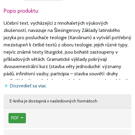
Popis produktu:
Učební text, vycházející z mnohaletých výukových
zkušeností, navazuje na Šlesingerovy Základy latinského
jazyka pro posluchače teologie (Karolinum) a vytváří potřebný
mezistupeň k četbě textů z oboru teologie; jejich různé typy,
nejvíc známé texty liturgické, jsou bohatě zastoupeny v
příkladových větách. Gramatické výklady pokrývají
dvousemestrální kurz (stavba věty jednoduché: významy
pádů, infinitivní vazby, participia – stavba souvětí: druhy
vedlejších vět, souřadné spojování a hypersyntax) a nabízejí
Dozvedieť sa viac
praktickou gramatickou příručku pro budoucí četbu. Citujeme
jeden z posudků: Autor „má vzácný dar i při složitějších
E-kniha je dostupná v nasledovných formátoch
výkladech studenta opravdově zaujmout. Šimandlova práce je
kvalitní, hodnotná a obsahuje celou řadu inovativních prvků.
Tak máme před sebou vzorovou učebnici, která má plnou
PDF
šanci být přijata s nejvyšší pozorností.“