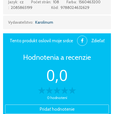
Jazyk:
cz
Počet strán:
108
Farba:
1560463200
:
2085865199
Kód:
9788024632629
Vydavateľstvo:
Karolinum
Tento produkt oslovil moje srdce
Zdieľať
Hodnotenia a recenzie
0,0
0 hodnotení