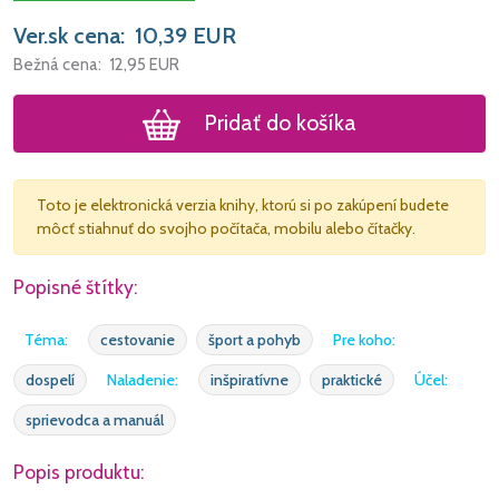
Ver.sk cena:
10,39
EUR
Bežná cena:
12,95
EUR
Pridať do košíka
Toto je elektronická verzia knihy, ktorú si po zakúpení budete
môcť stiahnuť do svojho počítača, mobilu alebo čítačky.
Popisné štítky:
Téma:
cestovanie
šport a pohyb
Pre koho:
dospelí
Naladenie:
inšpiratívne
praktické
Účel:
sprievodca a manuál
Popis produktu: