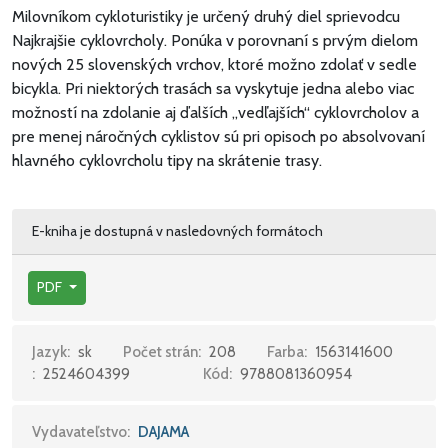
Milovníkom cykloturistiky je určený druhý diel sprievodcu
Najkrajšie cyklovrcholy. Ponúka v porovnaní s prvým dielom
nových 25 slovenských vrchov, ktoré možno zdolať v sedle
bicykla. Pri niektorých trasách sa vyskytuje jedna alebo viac
možností na zdolanie aj ďalších „vedľajších“ cyklovrcholov a
pre menej náročných cyklistov sú pri opisoch po absolvovaní
hlavného cyklovrcholu tipy na skrátenie trasy.
E-kniha je dostupná v nasledovných formátoch
PDF
Jazyk:
sk
Počet strán:
208
Farba:
1563141600
:
2524604399
Kód:
9788081360954
Vydavateľstvo:
DAJAMA