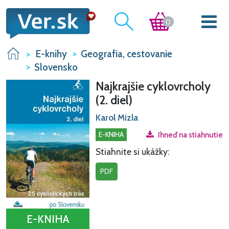
0
E-knihy
Geografia, cestovanie
Slovensko
Najkrajšie cyklovrcholy
(2. diel)
Karol Mizla
E-KNIHA
Ihneď na stiahnutie
Stiahnite si ukážky:
PDF
E-KNIHA