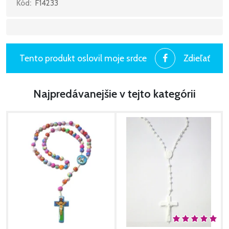
Kód:
F14233
Tento produkt oslovil moje srdce
Zdieľať
Najpredávanejšie v tejto kategórii