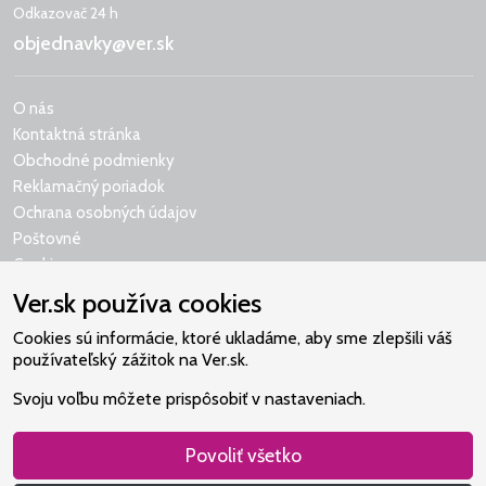
Odkazovač 24 h
objednavky@ver.sk
O nás
Kontaktná stránka
Obchodné podmienky
Reklamačný poriadok
Ochrana osobných údajov
Poštovné
Cookies
Ver.sk používa cookies
Cookies sú informácie, ktoré ukladáme, aby sme zlepšili váš
používateľský zážitok na Ver.sk.
Naše srdce je v Martindome.
Svoju voľbu môžete prispôsobiť v nastaveniach.
Podporujeme aktivity spoločenstva,
ktoré pomáha nájsť vzťah s Bohom.
Povoliť všetko