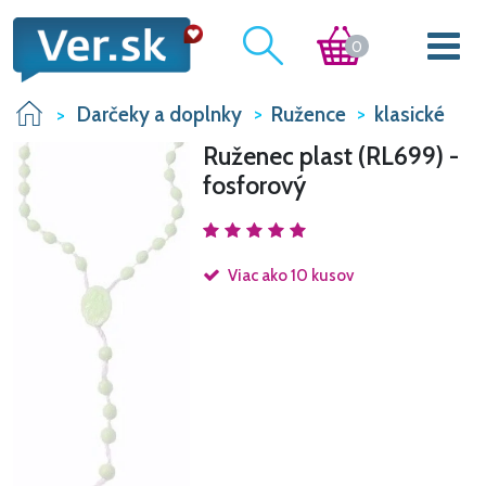
0
Darčeky a doplnky
Ružence
klasické
Ruženec plast (RL699) -
fosforový
Viac ako 10 kusov