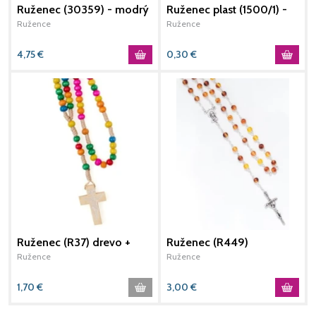
Ruženec (30359) - modrý
Ruženec plast (1500/1) -
biely
s
Ružence
Ružence
R
4,75
€
0,30
€
3
Ruženec (R37) drevo +
Ruženec (R449)
R
šnúrka - detský
h
Ružence
Ružence
R
1,70
€
3,00
€
1