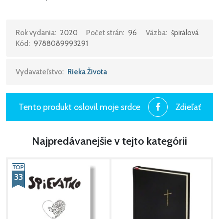
Rok vydania:
2020
Počet strán:
96
Väzba:
špirálová
Kód:
9788089993291
Vydavateľstvo:
Rieka Života
Tento produkt oslovil moje srdce
Zdieľať
Najpredávanejšie v tejto kategórii
33