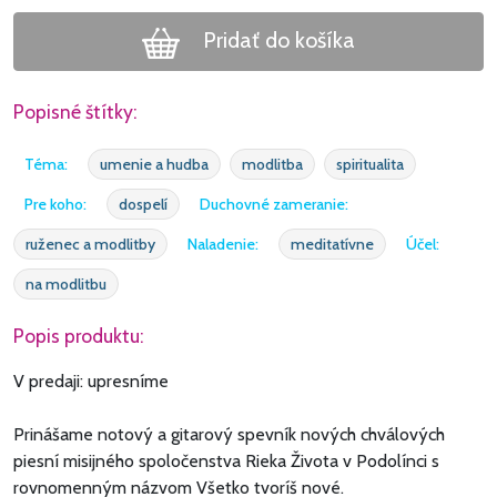
Pridať do košíka
Popisné štítky:
Téma:
umenie a hudba
modlitba
spiritualita
Pre koho:
dospelí
Duchovné zameranie:
ruženec a modlitby
Naladenie:
meditatívne
Účel:
na modlitbu
Popis produktu:
V predaji: upresníme
Prinášame notový a gitarový spevník nových chválových
piesní misijného spoločenstva Rieka Života v Podolínci s
rovnomenným názvom Všetko tvoríš nové.