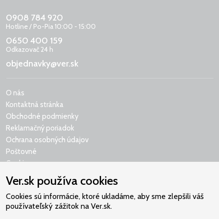
0908 784 920
Hotline / Po-Pia 10:00 - 15:00
0650 400 159
Odkazovač 24 h
objednavky@ver.sk
O nás
Kontaktná stránka
Obchodné podmienky
Reklamačný poriadok
Ochrana osobných údajov
Poštovné
Cookies
Ver.sk používa cookies
Cookies sú informácie, ktoré ukladáme, aby sme zlepšili váš
používateľský zážitok na Ver.sk.
Naše srdce je v Martindome.