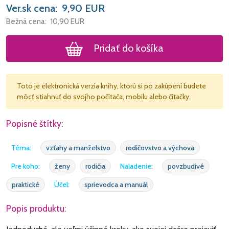
Ver.sk cena:
9,90
EUR
Bežná cena:
10,90
EUR
Pridať do košíka
Toto je elektronická verzia knihy, ktorú si po zakúpení budete
môcť stiahnuť do svojho počítača, mobilu alebo čítačky.
Popisné štítky:
Téma:
vzťahy a manželstvo
rodičovstvo a výchova
Pre koho:
ženy
rodičia
Naladenie:
povzbudivé
praktické
Účel:
sprievodca a manuál
Popis produktu: