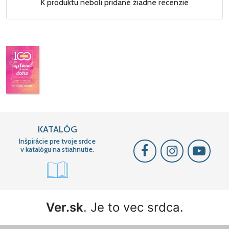
K produktu neboli pridané žiadne recenzie
KATALÓG
Inšpirácie pre tvoje srdce
v katalógu na stiahnutie.
Ver.sk
. Je to vec srdca.