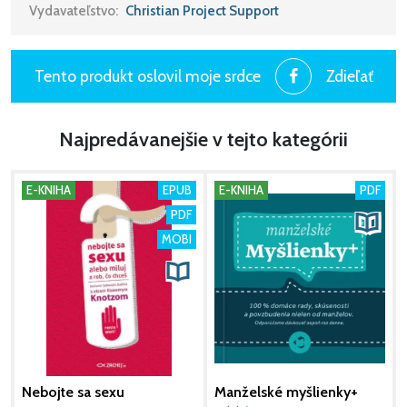
Matt Jacobson je zakladateľ stránky
Vydavateľstvo:
Christian Project Support
Tento produkt oslovil moje srdce
Zdieľať
Najpredávanejšie v tejto kategórii
E-KNIHA
EPUB
E-KNIHA
PDF
PDF
MOBI
Nebojte sa sexu
Manželské myšlienky+
P