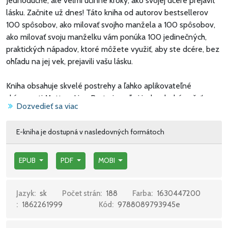
Jednoduché, ale veľmi účinné kroky, ako svojej dcére prejaviť
lásku. Začnite už dnes! Táto kniha od autorov bestsellerov
100 spôsobov, ako milovať svojho manžela a 100 spôsobov,
ako milovať svoju manželku vám ponúka 100 jedinečných,
praktických nápadov, ktoré môžete využiť, aby ste dcére, bez
ohľadu na jej vek, prejavili vašu lásku.
Kniha obsahuje skvelé postrehy a ľahko aplikovateľné
skúsenosti Matta a Lisy. Preto je veľmi jednoduché začať
Dozvedieť sa viac
hneď! Milujete svoju dcéru, ale to automaticky neznamená, že
jej viete účinným spôsobom preukazovať svoju lásku.
E-kniha je dostupná v nasledovných formátoch
Potrebujete nájsť spôsoby, ako sa priblížiť k jej srdcu. Len tak
vybudujete vzájomnú dôveru a blízkosť, ktorá bude pre ňu
oporou, čokoľvek jej život prinesie do cesty. Možno necítite
EPUB
PDF
MOBI
dostatok lásky a túžite robiť veci inak, alebo máte pocit, že
musíte neustále súťažiť o pozornosť vašej dcéry so svetom.
Jazyk:
sk
Počet strán:
188
Farba:
1630447200
Táto kniha vám pomôže prejaviť dcére váš veľký záujem o ňu.
:
1862261999
Kód:
9788089793945e
Pomôže vám vytvoriť puto lásky, ktoré pretrvá po celý život.