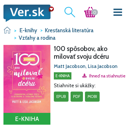
0
E-knihy
Kresťanská literatúra
Vzťahy a rodina
100 spôsobov, ako
milovať svoju dcéru
Matt Jacobson, Lisa Jacobson
E-KNIHA
Ihneď na stiahnutie
Stiahnite si ukážky:
EPUB
PDF
MOBI
E-KNIHA