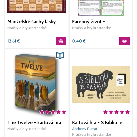
Manželské šachy lásky
Farebný život -
S
(hnedé)
vystrihovačka A4
Hračky a hry kresťanské
Hračky a hry kresťanské
H
12,61
€
0,40
€
2
The Twelve - kartová hra
Kartová hra - S Bibliu je
zábava
Hračky a hry kresťanské
Anthony Russo
Hračky a hry kresťanské