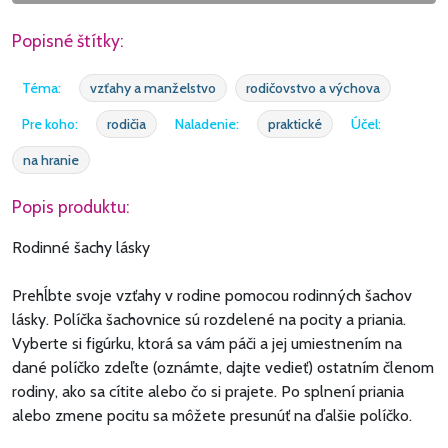
Popisné štítky:
Téma:
vzťahy a manželstvo
rodičovstvo a výchova
Pre koho:
rodičia
Naladenie:
praktické
Účel:
na hranie
Popis produktu:
Rodinné šachy lásky
Prehĺbte svoje vzťahy v rodine pomocou rodinných šachov
lásky. Políčka šachovnice sú rozdelené na pocity a priania.
Vyberte si figúrku, ktorá sa vám páči a jej umiestnením na
dané políčko zdeľte (oznámte, dajte vedieť) ostatním členom
rodiny, ako sa cítite alebo čo si prajete. Po splnení priania
alebo zmene pocitu sa môžete presunúť na ďalšie políčko.