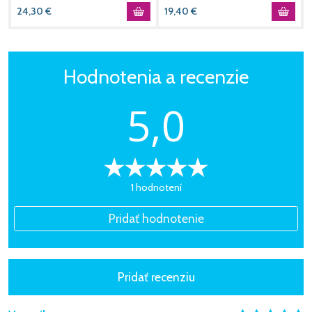
24,30
€
19,40
€
Hodnotenia a recenzie
5,0
1 hodnotení