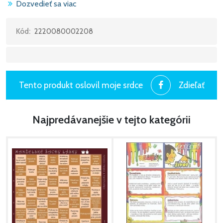
Dozvedieť sa viac
Horný rad sme nechali prázdny. Je to priestor pre vašu
kreativitu. Na priložený pásik môžete napísať „svoje“ pocity
alebo priania a doplniť tak Šachové pole.
Kód:
2220080002208
Tento produkt oslovil moje srdce
Zdieľať
Najpredávanejšie v tejto kategórii