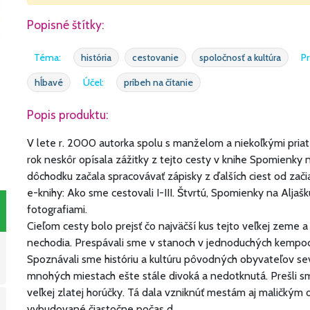
Popisné štítky:
Téma:
história
cestovanie
spoločnosť a kultúra
Pr
hĺbavé
Účel:
príbeh na čítanie
Popis produktu:
V lete r. 2000 autorka spolu s manželom a niekoľkými priat
rok neskôr opísala zážitky z tejto cesty v knihe Spomienky 
dôchodku začala spracovávať zápisky z ďalších ciest od začia
e-knihy: Ako sme cestovali I-III. Štvrtú, Spomienky na Aljašk
fotografiami.
Cieľom cesty bolo prejsť čo najväčší kus tejto veľkej zeme a 
nechodia. Prespávali sme v stanoch v jednoduchých kempoch 
Spoznávali sme históriu a kultúru pôvodných obyvateľov sever
mnohých miestach ešte stále divoká a nedotknutá. Prešli sm
veľkej zlatej horúčky. Tá dala vzniknúť mestám aj maličkým o
vybudované čiastočne počas d