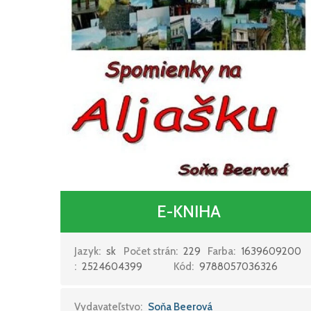
E-KNIHA
Jazyk:
sk
Počet strán:
229
Farba:
1639609200
:
2524604399
Kód:
9788057036326
Vydavateľstvo:
Soňa Beerová