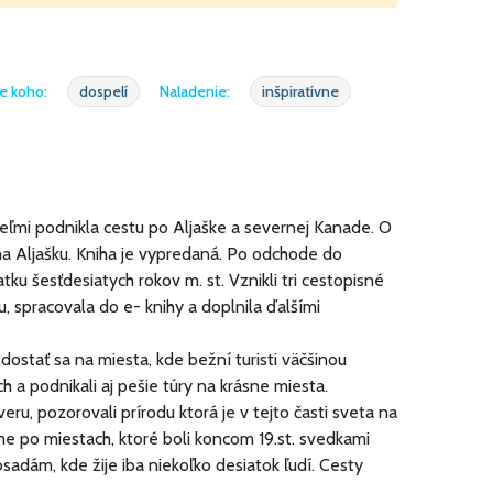
e koho:
dospelí
Naladenie:
inšpiratívne
eľmi podnikla cestu po Aljaške a severnej Kanade. O
na Aljašku. Kniha je vypredaná. Po odchode do
tku šesťdesiatych rokov m. st. Vznikli tri cestopisné
u, spracovala do e- knihy a doplnila ďalšími
dostať sa na miesta, kde bežní turisti väčšinou
a podnikali aj pešie túry na krásne miesta.
u, pozorovali prírodu ktorá je v tejto časti sveta na
e po miestach, ktoré boli koncom 19.st. svedkami
sadám, kde žije iba niekoľko desiatok ľudí. Cesty