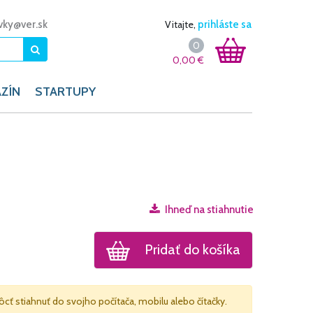
vky@ver.sk
Vitajte,
prihláste sa
0
0,00
€
ZÍN
STARTUPY
Ihneď na stiahnutie
Pridať do košíka
ôcť stiahnuť do svojho počítača, mobilu alebo čítačky.