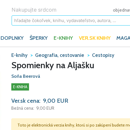
Nakupujte srdcom
objedna
 DOPLNKY
ŠPERKY
E-KNIHY
VER.SK KNIHY
MAGA
E-knihy
Geografia, cestovanie
Cestopisy
Spomienky na Aljašku
Soňa Beerová
E-KNIHA
Ver.sk cena:
9,00
EUR
Bežná cena:
9,00
EUR
Toto je elektronická verzia knihy, ktorú si po zakúpení budete m