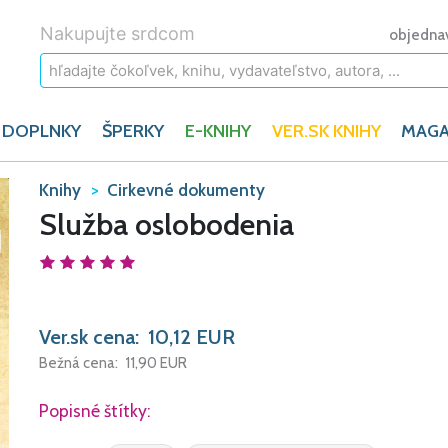
Nakupujte srdcom
objedna
 DOPLNKY
ŠPERKY
E-KNIHY
VER.SK KNIHY
MAGA
Knihy
Cirkevné dokumenty
Služba oslobodenia
Ver.sk cena:
10,12
EUR
Bežná cena:
11,90
EUR
Popisné štítky: