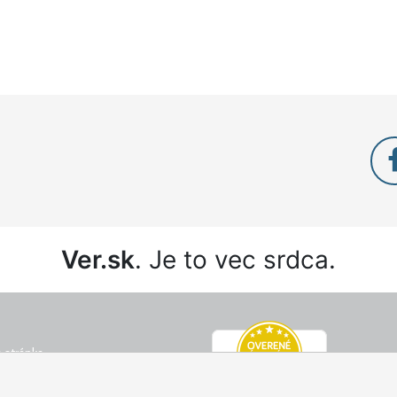
Ver.sk
. Je to vec srdca.
 stránka
é podmienky
ný poriadok