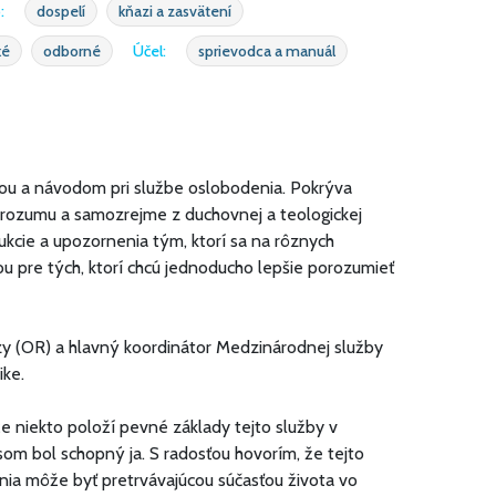
:
dospelí
kňazi a zasvätení
ké
odborné
Účel:
sprievodca a manuál
čkou a návodom pri službe oslobodenia. Pokrýva
ho rozumu a samozrejme z duchovnej a teologickej
rukcie a upozornenia tým, ktorí sa na rôznych
ou pre tých, ktorí chcú jednoducho lepšie porozumieť
zy (OR) a hlavný koordinátor Medzinárodnej služby
ike.
e niekto položí pevné základy tejto služby v
som bol schopný ja. S radosťou hovorím, že tejto
enia môže byť pretrvávajúcou súčasťou života vo