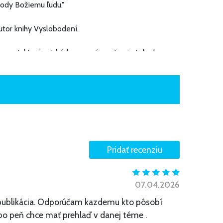
body Božiemu ľudu."
autor knihy Vyslobodení.
ment, ktorý prichádza v správny čas, je toho len
y služby oslobodenia. Na základe toho potom
žiavať pri vykonávaní tejto služby. Takto sa mu
ho prečíta, načerpá hlbšie poznanie - bez ohľadu na
idiecézy (IL)
07.04.2026
 publikácia. Odporúčam kazdemu kto pôsobí
ebo peň chce mať prehlaď v danej téme .