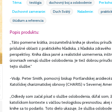
Téma:
teológia
duchovný boj a oslobodenie
Pre koho
Duchovné zameranie:
Duch Svätý
Naladenie:
praktic
štúdium a referencia
Popis produktu:
,,Táto pomerne krátka, zrozumiteľná kniha je skvelou príru
príslušné oblasti z praktického hľadiska, z hľadiska zdravé
perspektívy. Kniha dáva jasné a realistické usmernenia, inšt
úrovniach venujú službe oslobodenia. Je tiež dobrou príručk
tejto službe."
-Vsdp. Peter Smith, pomocný biskup Portlandskej arcidiecé
Katolíckej charizmatickej obnovy (CHARIS) v Severnej Amer
,,Odkedy som začal písať o službe oslobodenia, dúfal som, ž
katolíckom kontexte s väčšou teologickou presnosťou, akej 
knihe sa to podarilo. Toto dielo ukazuje, že služba oslobod