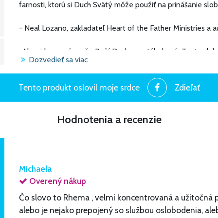
farnosti, ktorú si Duch Svätý môže použiť na prinášanie slo
- Neal Lozano, zakladateľ Heart of the Father Ministries a 
,,Ako cirkev veríme, že Boží Duch neustále koná. Tento doku
Dozvedieť sa viac
ďalším dôkazom. Dokument kladie pevné teologické základ
predkladá zdravé pastoračné usmernenia, ktoré sa majú dodr
úspešne darí splniť cieľ predložený v úvode. Každý, kto si 
Tento produkt oslovil moje srdce
Zdieľať
to, akým spôsobom je zapojený do služby oslobodenia."
Hodnotenia a recenzie
- Vsdp. Jeffrey S. Grob, J.C.D., pomocný biskup Chicagskej arc
Michaela
Overený nákup
Čo slovo to Rhema , velmi koncentrovaná a užitočná
alebo je nejako prepojený so službou oslobodenia, al