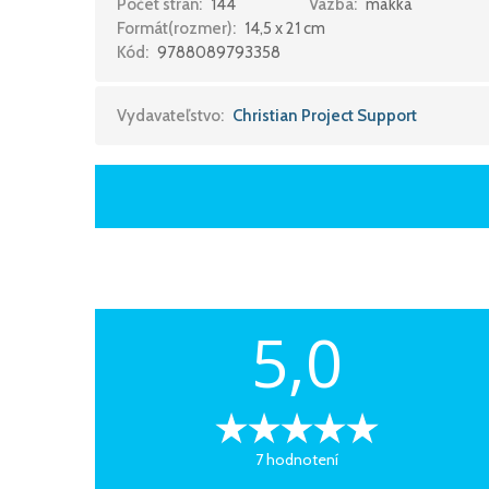
Počet strán:
144
Väzba:
mäkká
Formát(rozmer):
14,5 x 21 cm
Kód:
9788089793358
Vydavateľstvo:
Christian Project Support
5,0
7 hodnotení