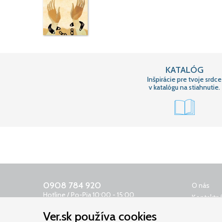
KATALÓG
Inšpirácie pre tvoje srdce
v katalógu na stiahnutie.
0908 784 920
O nás
Hotline / Po-Pia 10:00 - 15:00
Kontaktná
0650 400 159
Obchodn
Ver.sk používa cookies
Odkazovač 24 h
Reklamač