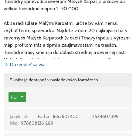
Turistický sprievodca severom Malých Karpát, s priloženou
veľkou turistickou mapou 1 : 50 000.
Ak sa radi túlate Malými Karpatmi, určite by vám nemal
chýbať tento sprievodca. Nájdete v ňom 20 najkrajších túr v
severných Malých Karpatoch (v okolí Trnavy) spolu s výrezmi
máp, profilom trás a tipmi a zaujímavosťami na trasách.
Turistické trasy smerujú do oblasti strednej a severnej časti
Malých Karpát, ktorá sa tiahne severozápadne od Trnavy v
Dozvedieť sa viac
smere juhozápad – severovýchod. Bonusom je pribalená
veľká turistická mapa, takže už len zbaliť batoh a vydať sa
E-kniha je dostupná v nasledovných formátoch
spoznávať naše Karpaty.
20 najkrajších peších turistických trás v Malých Karpatoch –
PDF
sever
profily trás
Jazyk:
sk
Farba:
1653602400
:
2524604399
časové rozvrhy a prevýšenia
Kód:
9788081361289
mapové výrezy so zakreslenými trasami
tipy a zaujímavosti na trasách