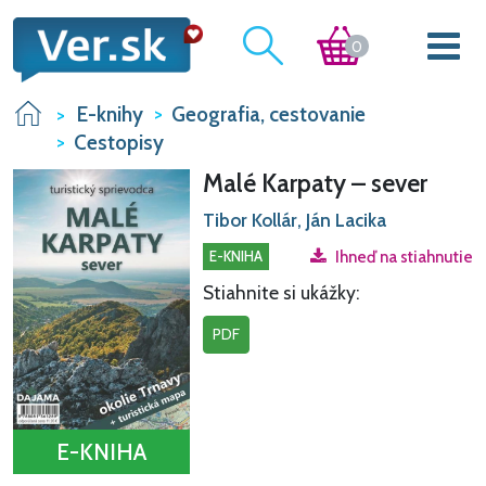
0
E-knihy
Geografia, cestovanie
Cestopisy
Malé Karpaty – sever
Tibor Kollár, Ján Lacika
E-KNIHA
Ihneď na stiahnutie
Stiahnite si ukážky:
PDF
E-KNIHA