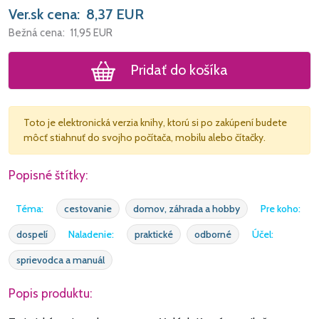
Ver.sk cena:
8,37
EUR
Bežná cena:
11,95
EUR
Pridať do košíka
Toto je elektronická verzia knihy, ktorú si po zakúpení budete
môcť stiahnuť do svojho počítača, mobilu alebo čítačky.
Popisné štítky:
Téma:
cestovanie
domov, záhrada a hobby
Pre koho:
dospelí
Naladenie:
praktické
odborné
Účel:
sprievodca a manuál
Popis produktu: