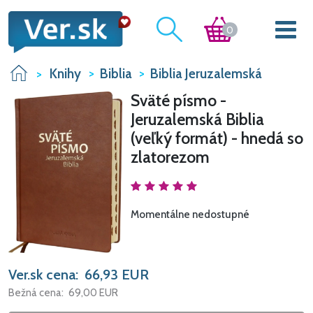
0
Knihy
Biblia
Biblia Jeruzalemská
Sväté písmo -
Jeruzalemská Biblia
(veľký formát) - hnedá so
zlatorezom
Momentálne nedostupné
Ver.sk cena:
66,93
EUR
Bežná cena:
69,00
EUR