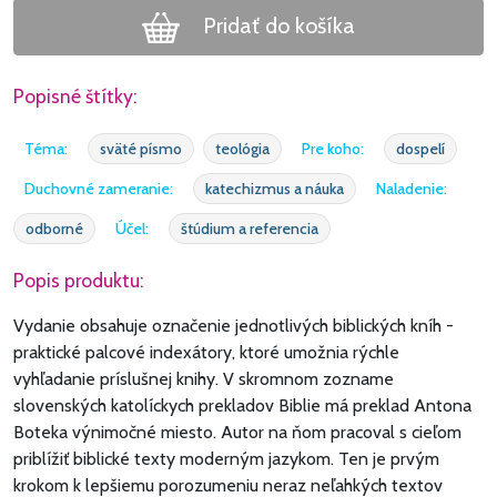
Pridať do košíka
Popisné štítky:
Téma:
sväté písmo
teológia
Pre koho:
dospelí
Duchovné zameranie:
katechizmus a náuka
Naladenie:
odborné
Účel:
štúdium a referencia
Popis produktu:
Vydanie obsahuje označenie jednotlivých biblických kníh -
praktické palcové indexátory, ktoré umožnia rýchle
vyhľadanie príslušnej knihy. V skromnom zozname
slovenských katolíckych prekladov Biblie má preklad Antona
Boteka výnimočné miesto. Autor na ňom pracoval s cieľom
priblížiť biblické texty moderným jazykom. Ten je prvým
krokom k lepšiemu porozumeniu neraz neľahkých textov