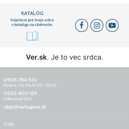
KATALÓG
Inšpirácie pre tvoje srdce
v katalógu na stiahnutie.
Ver.sk
. Je to vec srdca.
0908 784 920
Hotline / Po-Pia 10:00 - 15:00
0650 400 159
Odkazovač 24 h
objednavky@ver.sk
O nás