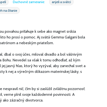
spelí
Duchovné zameranie:
anjeli a svätci
eh na čítanie
ou povahou priťahuje k sebe ako magnet srdcia
kto ho prosí o pomoc. Aj svätá Gemma Galgani bola
m patrónom a nebeským priateľom.
al, dbal o svoj účes, miloval divadlo a bol vášnivým
 sa Bohu. Nevedel sa však k tomu odhodlať, až kým
jej jasný hlas, ktorý ho vyzýval, aby zanechal svet a
cty k nej a výrečným dôkazom materinskej lásky, s
 nespravil nič, čím by si zaslúžil zvláštnu pozornosť.
il, verne plnil svoje každodenné povinnosti. A
ný ako zázračný divotvorca.