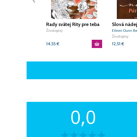
Rady svätej Rity pre teba
Slová nádej
Životopisy
Eileen Dunn Be
Životopisy
14,55
€
12,51
€
0,0