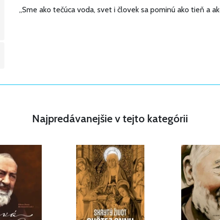
„Sme ako tečúca voda, svet i človek sa pominú ako tieň a ak
Najpredávanejšie v tejto kategórii