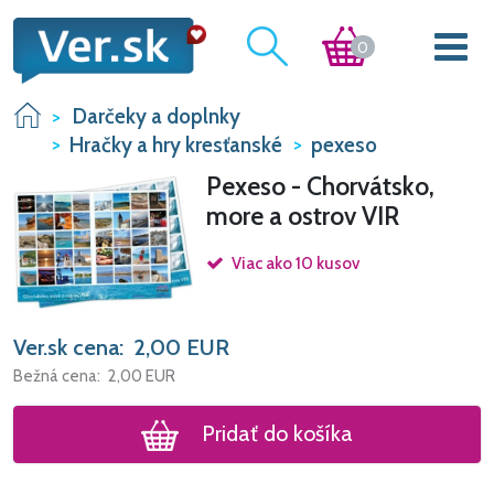
0
Darčeky a doplnky
Hračky a hry kresťanské
pexeso
Pexeso - Chorvátsko,
more a ostrov VIR
Viac ako 10 kusov
Ver.sk cena:
2,00
EUR
Bežná cena:
2,00
EUR
Pridať do košíka