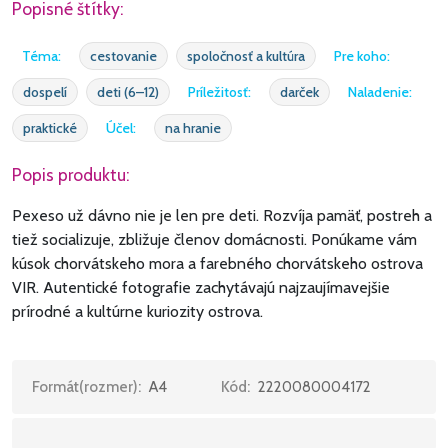
Popisné štítky:
Téma:
cestovanie
spoločnosť a kultúra
Pre koho:
dospelí
deti (6–12)
Príležitosť:
darček
Naladenie:
praktické
Účel:
na hranie
Popis produktu:
Pexeso už dávno nie je len pre deti. Rozvíja pamäť, postreh a
tiež socializuje, zbližuje členov domácnosti. Ponúkame vám
kúsok chorvátskeho mora a farebného chorvátskeho ostrova
VIR. Autentické fotografie zachytávajú najzaujímavejšie
prírodné a kultúrne kuriozity ostrova.
Formát(rozmer):
A4
Kód:
2220080004172