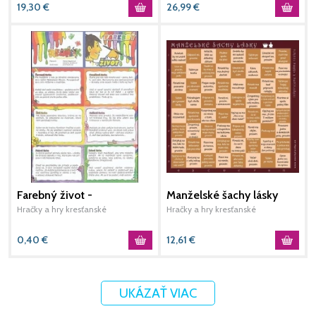
19,30
€
26,99
€
2
Farebný život -
Manželské šachy lásky
K
vystrihovačka A4
(hnedé)
Hračky a hry kresťanské
Hračky a hry kresťanské
A
H
0,40
€
12,61
€
1
UKÁZAŤ VIAC