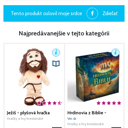
Tento produkt oslovil moje srdce
Zdieľať
Najpredávanejšie v tejto kategórii
Ježiš - plyšová hračka
Hrdinovia z Biblie -
S
stolová spoločenská hra
Hračky a hry kresťanské
Ver.sk
H
Hračky a hry kresťanské