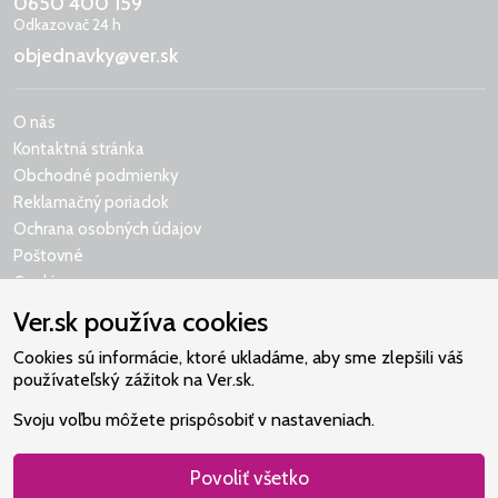
0650 400 159
Odkazovač 24 h
objednavky@ver.sk
O nás
Kontaktná stránka
Obchodné podmienky
Reklamačný poriadok
Ochrana osobných údajov
Poštovné
Cookies
Ver.sk používa cookies
Cookies sú informácie, ktoré ukladáme, aby sme zlepšili váš
používateľský zážitok na Ver.sk.
Naše srdce je v Martindome.
Svoju voľbu môžete prispôsobiť v nastaveniach.
Podporujeme aktivity spoločenstva,
ktoré pomáha nájsť vzťah s Bohom.
Povoliť všetko