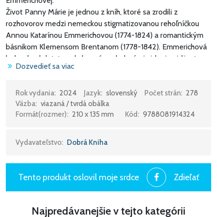
Emmerichovej.
Život Panny Márie je jednou z kníh, ktoré sa zrodili z
rozhovorov medzi nemeckou stigmatizovanou rehoľníčkou
Annou Katarínou Emmerichovou (1774-1824) a romantickým
básnikom Klemensom Brentanom (1778-1842). Emmerichová
bola už od detstva obdarená podrobnými videniami života
Dozvedieť sa viac
Pána Ježiša, Panny Márie a svätých. V posledných rokoch
svojho života prerozprávala svoje videnia Brentanovi. On ich
presne zapísal a po jej smrti vydal.
Rok vydania:
2024
Jazyk:
slovenský
Počet strán:
278
Väzba:
viazaná / tvrdá obálka
V Živote Panny Márie je najprv opísaný príbeh predkov
Formát(rozmer):
210 x 135 mm
Kód:
9788081914324
Panny Márie. Mnohí z nich patrili k esénom, k náboženskej
skupine, ktorá obzvlásť intenzívne očakávala príchod Mesiáša.
Potom opisuje zázračné narodenie Panny Márie a jej výchovu
Vydavateľstvo:
Dobrá Kniha
v chráme. Do detailov rozoberá život Jozefa a jeho rodiny,
sobáš s Máriou, narodenie Ježiša a prvé roky jeho života, útek
do Egypta a návrat do Nazareta. Záverečná časť knihy je
Tento produkt oslovil moje srdce
Zdieľať
venovaná posledným rokom Máriinho života v Efeze, kam ju
po ukrižovaní priviedol Ján, jej smrti, nanebovzatiu a
Najpredávanejšie v tejto kategórii
začiatkom pôsobenia apoštolov.