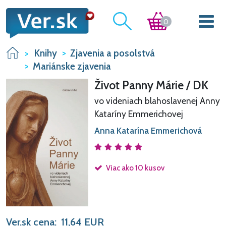
0
Knihy
Zjavenia a posolstvá
Mariánske zjavenia
Život Panny Márie / DK
vo videniach blahoslavenej Anny
Kataríny Emmerichovej
Anna Katarína Emmerichová
Viac ako 10 kusov
Ver.sk cena:
11,64
EUR