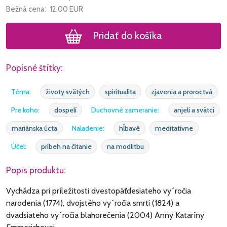
Bežná cena:
12,00
EUR
Pridať do košíka
Popisné štítky:
Téma:
životy svätých
spiritualita
zjavenia a proroctvá
Pre koho:
dospelí
Duchovné zameranie:
anjeli a svätci
mariánska úcta
Naladenie:
hĺbavé
meditatívne
Účel:
príbeh na čítanie
na modlitbu
Popis produktu:
Vychádza pri príležitosti dvestopäťdesiateho vy´ročia
narodenia (1774), dvojstého vy´ročia smrti (1824) a
dvadsiateho vy´ročia blahorečenia (2004) Anny Kataríny