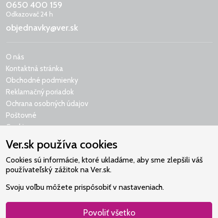
0650 400 159
Odkazovač 24 h
objednavky@ver.sk
O nás
Kontaktná stránka
Obchodné podmienky
Reklamačný poriadok
Ochrana osobných údajov
Poštovné
Cookies
Ver.sk používa cookies
Cookies sú informácie, ktoré ukladáme, aby sme zlepšili váš
používateľský zážitok na Ver.sk.
Naše srdce je v Martindome.
Svoju voľbu môžete prispôsobiť v nastaveniach.
Podporujeme aktivity spoločenstva,
ktoré pomáha nájsť vzťah s Bohom.
Povoliť všetko