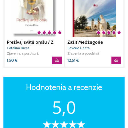
Prežívaj svätú omšu / Z
Zažiť Medžugorie
(nové vydanie)
Catalina Rivas
Saverio Gaeta
Zjavenia a posolstvá
Zjavenia a posolstvá
1,50
€
12,51
€
Hodnotenia a recenzie
5,0