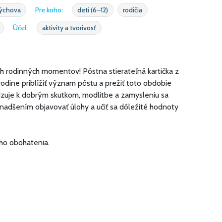
výchova
Pre koho:
deti (6–12)
rodičia
Účel:
aktivity a tvorivosť
h rodinných momentov! Pôstna stierateľná kartička z
odine priblížiť význam pôstu a prežiť toto obdobie
dzuje k dobrým skutkom, modlitbe a zamysleniu sa
 nadšením objavovať úlohy a učiť sa dôležité hodnoty
ho obohatenia.