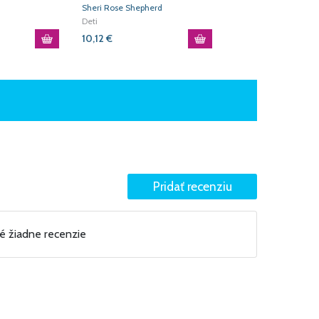
Sheri Rose Shepherd
Julia Jeffress Sadler
Deti
Deti
10,12
€
10,97
€
né žiadne recenzie