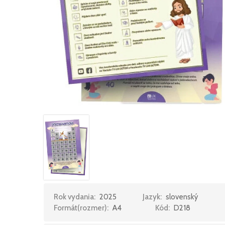
Rok vydania:
2025
Jazyk:
slovenský
Formát(rozmer):
A4
Kód:
D218