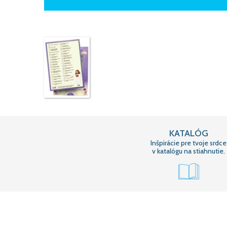
KATALÓG
Inšpirácie pre tvoje srdce
v katalógu na stiahnutie.