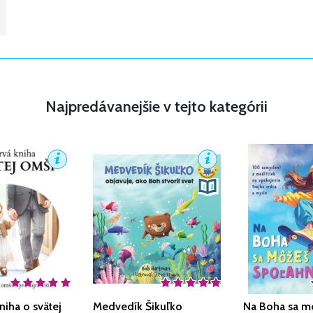
Najpredávanejšie v tejto kategórii
niha o svätej
Medvedík Šikuľko
Na Boha sa m