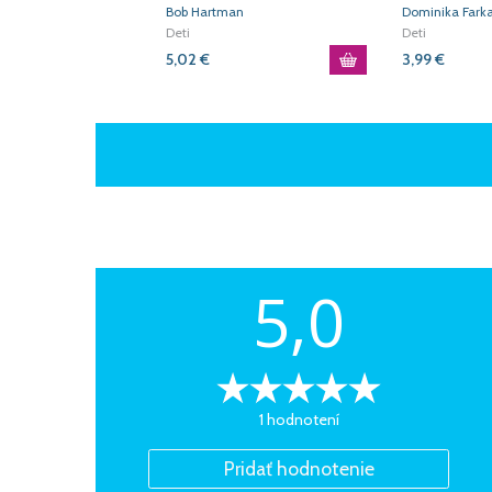
ďakovať Bohu
omši
Bob Hartman
Dominika Fark
Deti
Deti
5,02
€
3,99
€
5,0
1 hodnotení