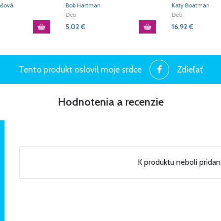
objavuje, ako Boh stvoril
spoľahnúť
ašová
Bob Hartman
Katy Boatman
svet
Deti
Deti
5,02
€
16,92
€
Tento produkt oslovil moje srdce
Zdieľať
Hodnotenia a recenzie
K produktu neboli prida