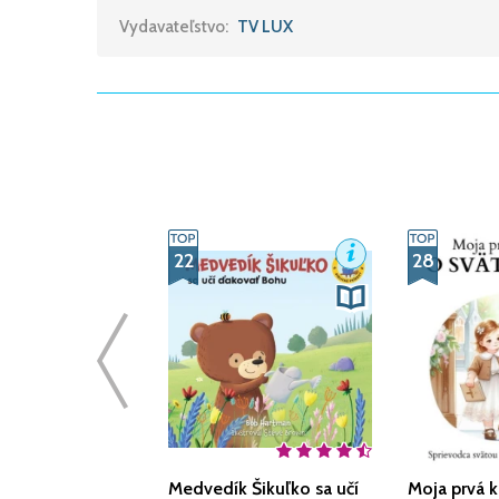
Vydavateľstvo:
TV LUX
22
28
Medvedík Šikuľko sa učí
Moja prvá k