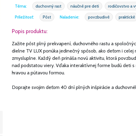
Téma:
duchovný rast
náučné pre deti
rodičovstvo a 
Príležitosť:
Pôst
Naladenie:
povzbudivé
praktické
Popis produktu:
Zažite pôst plný prekvapení, duchovného rastu a spoločnýc
dielne TV LUX ponúka jedinečný spôsob, ako deťom i celej r
zmysluplne. Každý deň prináša novú aktivitu, ktorá povzbu
nad podstatou viery. Vďaka interaktívnej forme budú deti s
hravou a pútavou formou.
Doprajte svojim deťom 40 dní plných inšpirácie a duchovné