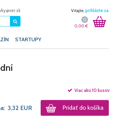
vky@ver.sk
Vitajte,
prihláste sa
0
0,00
€
ZÍN
STARTUPY
 dní
Viac ako 10 kusov
Pridať do košíka
a:
3,32
EUR