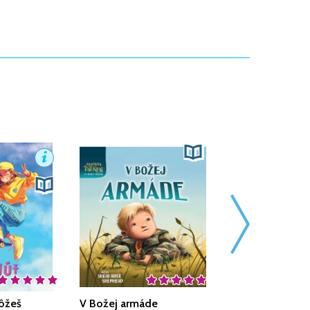
ôžeš
V Božej armáde
Boh robí veľké v