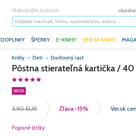
Nakupujte srdcom
objedna
 DOPLNKY
ŠPERKY
E-KNIHY
VER.SK KNIHY
MAGA
Knihy
Deti
Duchovný rast
Pôstna stierateľná kartička / 40
AKCIA
3,90 EUR
Zľava
-15%
Ver.sk cen
Popisné štítky: