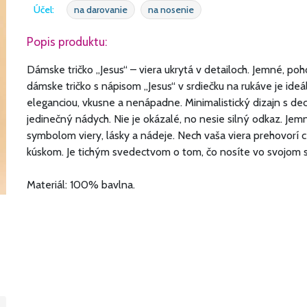
Účel:
na darovanie
na nosenie
Popis produktu:
Dámske tričko „Jesus“ – viera ukrytá v detailoch. Jemné, po
dámske tričko s nápisom „Jesus“ v srdiečku na rukáve je ideál
eleganciou, vkusne a nenápadne. Minimalistický dizajn s d
jedinečný nádych. Nie je okázalé, no nesie silný odkaz. Jemn
symbolom viery, lásky a nádeje. Nech vaša viera prehovorí c
kúskom. Je tichým svedectvom o tom, čo nosíte vo svojom s
Materiál: 100% bavlna.