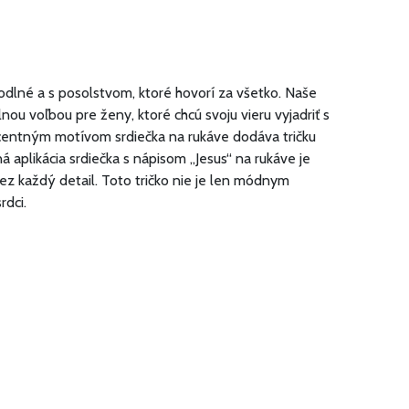
hodlné a s posolstvom, ktoré hovorí za všetko. Naše
nou voľbou pre ženy, ktoré chcú svoju vieru vyjadriť s
ecentným motívom srdiečka na rukáve dodáva tričku
á aplikácia srdiečka s nápisom „Jesus“ na rukáve je
ez každý detail. Toto tričko nie je len módnym
rdci.