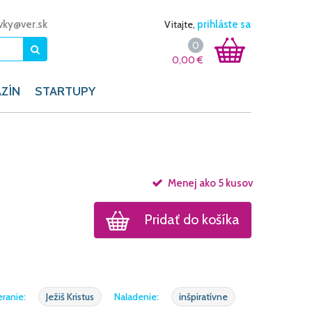
vky@ver.sk
Vitajte,
prihláste sa
0
0,00
€
ZÍN
STARTUPY
Menej ako 5 kusov
Pridať do košíka
ranie:
Ježiš Kristus
Naladenie:
inšpiratívne