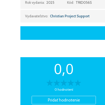
Rok vydania:
2025
Kód:
TRID056S
Vydavateľstvo:
Christian Project Support
0,0
0 hodnotení