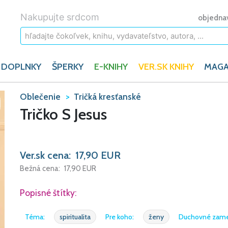
Nakupujte srdcom
objedna
 DOPLNKY
ŠPERKY
E-KNIHY
VER.SK KNIHY
MAGA
Oblečenie
Tričká kresťanské
Tričko S Jesus
Ver.sk cena:
17,90
EUR
Bežná cena:
17,90
EUR
Popisné štítky:
Téma:
spiritualita
Pre koho:
ženy
Duchovné zame