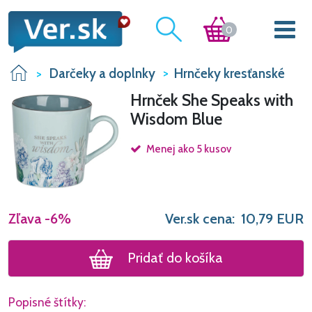
0
Darčeky a doplnky
Hrnčeky kresťanské
Hrnček She Speaks with
Wisdom Blue
Menej ako 5 kusov
Zľava
-6%
Ver.sk cena:
10,79
EUR
Pridať do košíka
Popisné štítky: