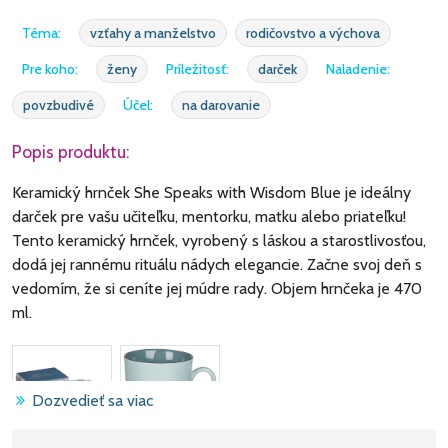
Téma:
vzťahy a manželstvo
rodičovstvo a výchova
Pre koho:
ženy
Príležitosť:
darček
Naladenie:
povzbudivé
Účel:
na darovanie
Popis produktu:
Keramický hrnček She Speaks with Wisdom Blue je ideálny
darček pre vašu učiteľku, mentorku, matku alebo priateľku!
Tento keramický hrnček, vyrobený s láskou a starostlivosťou,
dodá jej rannému rituálu nádych elegancie. Začne svoj deň s
vedomím, že si ceníte jej múdre rady. Objem hrnčeka je 470
ml.
Dozvedieť sa viac