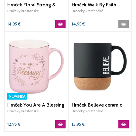
Hrnček Floral Strong &
Hrnček Walk By Faith
H
Courageous Josh. 1:9
White with Clay Base
i
Hrnčeky kresťanské
Hrnčeky kresťanské
H
14,95
€
14,95
€
1
NOVINKA
Hrnček You Are A Blessing
Hrnček Believe ceramic
H
Pink
insulated
Hrnčeky kresťanské
Hrnčeky kresťanské
H
12,95
€
13,95
€
1