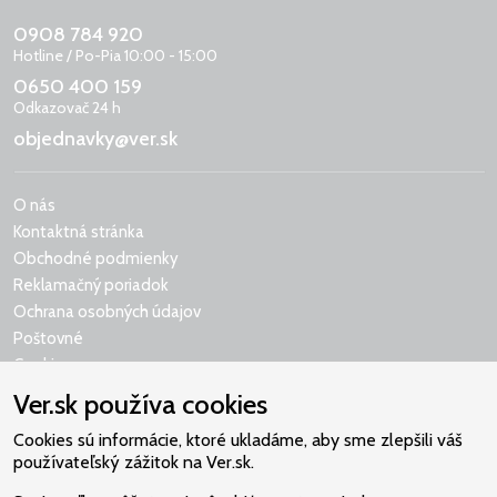
0908 784 920
Hotline / Po-Pia 10:00 - 15:00
0650 400 159
Odkazovač 24 h
objednavky@ver.sk
O nás
Kontaktná stránka
Obchodné podmienky
Reklamačný poriadok
Ochrana osobných údajov
Poštovné
Cookies
Ver.sk používa cookies
Cookies sú informácie, ktoré ukladáme, aby sme zlepšili váš
používateľský zážitok na Ver.sk.
Naše srdce je v Martindome.