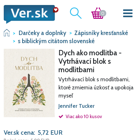
0
Darčeky a doplnky
Zápisníky kresťanské
s biblickým citátom slovenské
Dych ako modlitba -
Vytrhávací blok s
modlitbami
Vytrhávací blok s modlitbami,
ktoré zmiernia úzkosť a upokoja
myseľ
Jennifer Tucker
Viac ako 10 kusov
Ver.sk cena:
5,72
EUR