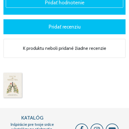
K produktu neboli pridané žiadne recenzie
KATALÓG
Inšpirácie pre tvoje srdce