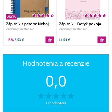
AKCIA
Zápisník s perom: Neboj
Zápisník - Dotyk pokoja
sa... - modrý
Zápisníky kresťanské
Zápisníky kresťanské
-15%
5,53
€
14,54
€
Hodnotenia a recenzie
0,0
0 hodnotení