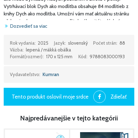
Vytrhávací blok Dych ako modlitba obsahuje 84 modlitieb z
knihy Dych ako modlitba. Umožní vám mať aktuálnu stránku
vždy pri sebe a s pomocou modlitebného citátu dýchať
Dozvedieť sa viac
pokojom celý deň.
Rok vydania:
2025
Jazyk:
slovenský
Počet strán:
88
Väzba:
lepená / mäkká obálka
Formát(rozmer):
170 x 125 mm
Kód:
9788083000193
Vydavateľstvo:
Kumran
Tento produkt oslovil moje srdce
Zdieľať
Najpredávanejšie v tejto kategórii