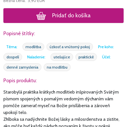
Bežná cena:
5,90
EUR
Pridať do košíka
Popisné štítky:
Téma:
modlitba
úzkosť a vnútorný pokoj
Pre koho:
dospelí
Naladenie:
utešujúce
praktické
Účel:
denné zamyslenia
na modlitbu
Popis produktu:
Starobylá praktika krátkych modlitieb inšpirovaných Svätým
písmom spojených s pomalým vedomým dýchaním vám
pomôže zamerať myseľ na Božie prisľúbenia a zároveň
upokojí telo.
Zhlboka sa nadýchnite Božej lásky a milosrdenstva a zistite,
ako môže byť každý nádych pozvaním k životu v pokoji.