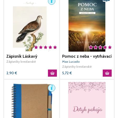
Zápisník Láskavý
Pomoc z neba - vytrhávací
blok s citátmi
Zápisníky kresťanské
Max Lucado
Zápisníky kresťanské
2,90
€
5,72
€