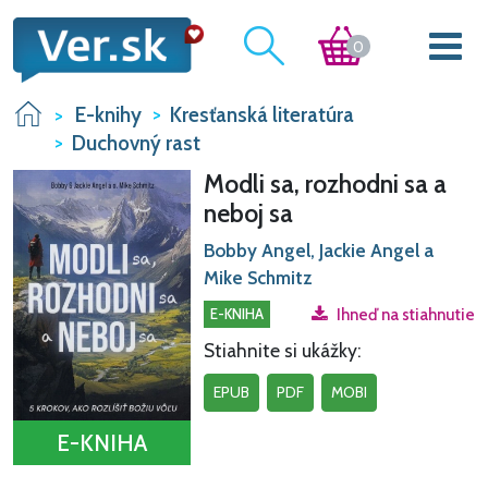
0
E-knihy
Kresťanská literatúra
Duchovný rast
Modli sa, rozhodni sa a
neboj sa
Bobby Angel, Jackie Angel a
Mike Schmitz
E-KNIHA
Ihneď na stiahnutie
Stiahnite si ukážky:
EPUB
PDF
MOBI
E-KNIHA