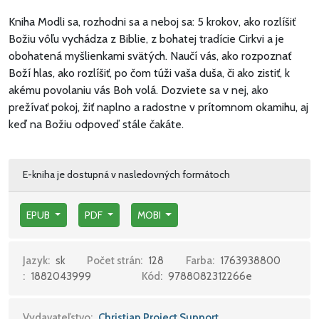
Kniha Modli sa, rozhodni sa a neboj sa: 5 krokov, ako rozlíšiť
Božiu vôľu vychádza z Biblie, z bohatej tradície Cirkvi a je
obohatená myšlienkami svätých. Naučí vás, ako rozpoznať
Boží hlas, ako rozlíšiť, po čom túži vaša duša, či ako zistiť, k
akému povolaniu vás Boh volá. Dozviete sa v nej, ako
prežívať pokoj, žiť naplno a radostne v prítomnom okamihu, aj
keď na Božiu odpoveď stále čakáte.
E-kniha je dostupná v nasledovných formátoch
EPUB
PDF
MOBI
Jazyk:
sk
Počet strán:
128
Farba:
1763938800
:
1882043999
Kód:
9788082312266e
Vydavateľstvo:
Christian Project Support