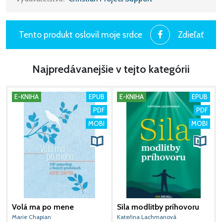
Tento produkt oslovil moje srdce
Zdieľať
Najpredávanejšie v tejto kategórii
E-KNIHA
EPUB
E-KNIHA
EPUB
PDF
PDF
MOBI
MOBI
Volá ma po mene
Sila modlitby príhovoru
P
Marie Chapian
Kateřina Lachmanová
N