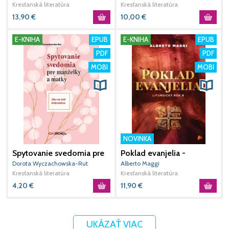
Kresťanská literatúra
Kresťanská literatúra
K
13,90
€
10,00
€
E-KNIHA
EPUB
E-KNIHA
EPUB
PDF
PDF
MOBI
MOBI
NOVINKA
Spytovanie svedomia pre
Poklad evanjelia -
S
manželky a matky
Liturgický rok B
t
Dorota Wyczachowska-Rut
Alberto Maggi
D
Kresťanská literatúra
Kresťanská literatúra
K
4,20
€
11,90
€
2
UKÁZAŤ VIAC