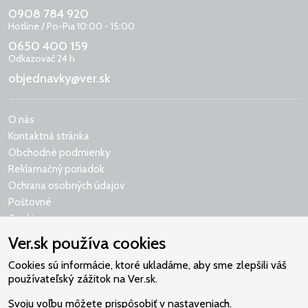
0908 784 920
Hotline / Po-Pia 10:00 - 15:00
0650 400 159
Odkazovač 24 h
objednavky@ver.sk
O nás
Kontaktná stránka
Obchodné podmienky
Reklamačný poriadok
Ochrana osobných údajov
Poštovné
Cookies
Ver.sk používa cookies
Cookies sú informácie, ktoré ukladáme, aby sme zlepšili váš
používateľský zážitok na Ver.sk.
Naše srdce je v Martindome.
Svoju voľbu môžete prispôsobiť v nastaveniach.