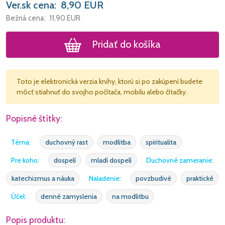
Ver.sk cena:
8,90
EUR
Bežná cena:
11,90
EUR
Pridať do košíka
Toto je elektronická verzia knihy, ktorú si po zakúpení budete
môcť stiahnuť do svojho počítača, mobilu alebo čítačky.
Popisné štítky:
Téma:
duchovný rast
modlitba
spiritualita
Pre koho:
dospelí
mladí dospelí
Duchovné zameranie:
katechizmus a náuka
Naladenie:
povzbudivé
praktické
Účel:
denné zamyslenia
na modlitbu
Popis produktu: