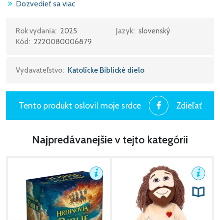
Dozvedieť sa viac
Rok vydania:
2025
Jazyk:
slovenský
Kód:
2220080006879
Vydavateľstvo:
Katolícke Biblické dielo
Tento produkt oslovil moje srdce
Zdieľať
Najpredávanejšie v tejto kategórii