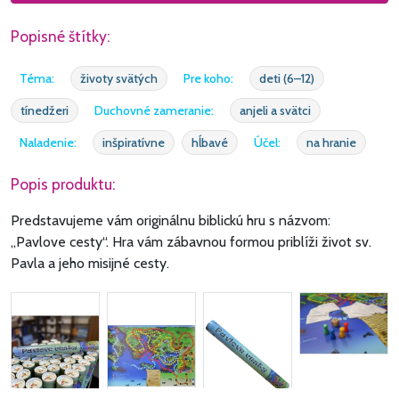
Popisné štítky:
Téma:
životy svätých
Pre koho:
deti (6–12)
tínedžeri
Duchovné zameranie:
anjeli a svätci
Naladenie:
inšpiratívne
hĺbavé
Účel:
na hranie
Popis produktu:
Predstavujeme vám originálnu biblickú hru s názvom:
„Pavlove cesty“. Hra vám zábavnou formou priblíži život sv.
Pavla a jeho misijné cesty.