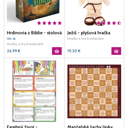
Hrdinovia z Biblie - stolová
Ježiš - plyšová hračka
S
spoločenská hra
Ver.sk
Hračky a hry kresťanské
H
Hračky a hry kresťanské
26,99
€
19,30
€
2
Farebný život -
Manželské šachy lásky
T