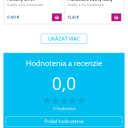
vystrihovačka A4
(hnedé)
Hračky a hry kresťanské
Hračky a hry kresťanské
H
0,40
€
12,61
€
2
UKÁZAŤ VIAC
Hodnotenia a recenzie
0,0
0 hodnotení