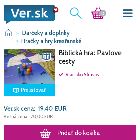
0
Darčeky a doplnky
Hračky a hry kresťanské
Biblická hra: Pavlove
cesty
Viac ako 5 kusov
Prelistovať
Ver.sk cena:
19,40
EUR
Bežná cena:
20,00
EUR
Pridať do košíka