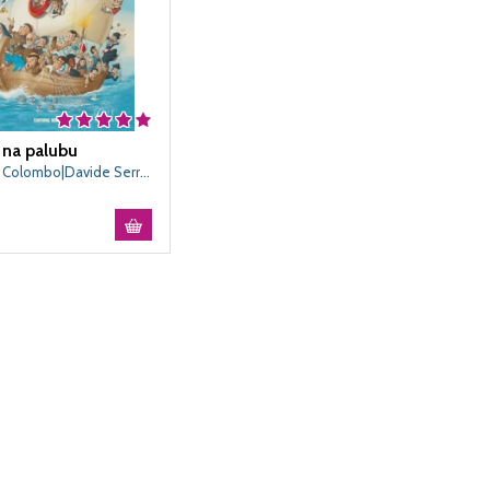
 na palubu
Alberto Colombo|Davide Serra|Gimmi Rizzi|Lorenzo Quadri|Maria Teresa Antognozza