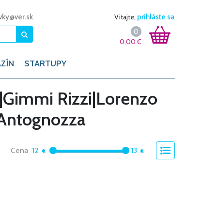
vky@ver.sk
Vitajte,
prihláste sa
0
0,00
€
ZÍN
STARTUPY
|Gimmi Rizzi|Lorenzo
 Antognozza
Cena
12
13