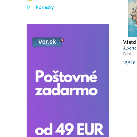
Po česky
Všetci
Deti
12,51
€