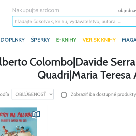
Nakupujte srdcom
objedna
 DOPLNKY
ŠPERKY
E-KNIHY
VER.SK KNIHY
MAGA
lberto Colombo|Davide Serra
Quadri|Maria Teresa
podľa
Zobraziť iba dostupné produkty