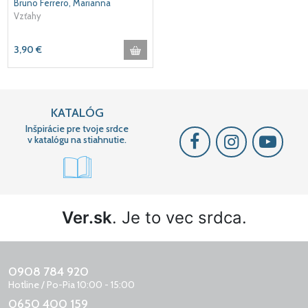
Bruno Ferrero, Marianna
Pacucciová
Vzťahy
3,90
€
KATALÓG
Inšpirácie pre tvoje srdce
v katalógu na stiahnutie.
Ver.sk
. Je to vec srdca.
0908 784 920
Hotline / Po-Pia 10:00 - 15:00
0650 400 159