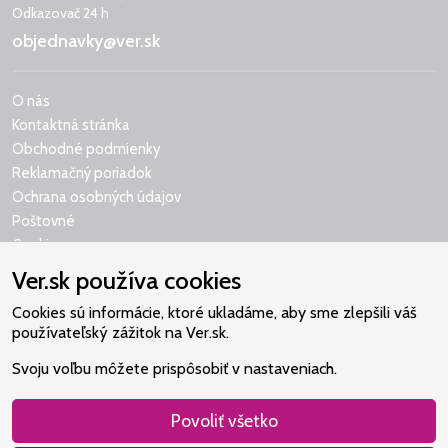
Odkazovač 24 h
objednavky@ver.sk
O nás
Kontaktná stránka
Obchodné podmienky
Reklamačný poriadok
Ochrana osobných údajov
Poštovné
Cookies
Ver.sk používa cookies
Cookies sú informácie, ktoré ukladáme, aby sme zlepšili váš
používateľský zážitok na Ver.sk.
Naše srdce je v Martindome.
Svoju voľbu môžete prispôsobiť v nastaveniach.
Podporujeme aktivity spoločenstva,
ktoré pomáha nájsť vzťah s Bohom.
Povoliť všetko