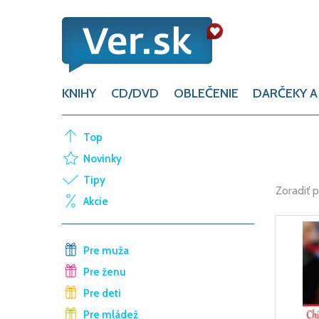
KNIHY
CD/DVD
OBLEČENIE
DARČEKY A
Top
Novinky
Tipy
Zoradiť 
Akcie
Pre muža
Pre ženu
Pre deti
Pre mládež