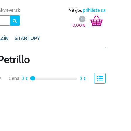
vky@ver.sk
Vitajte,
prihláste sa
0
0,00
€
ZÍN
STARTUPY
etrillo
y
Cena
3
3