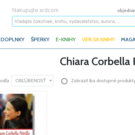
Nakupujte srdcom
objedna
 DOPLNKY
ŠPERKY
E-KNIHY
VER.SK KNIHY
MAGA
Chiara Corbella P
podľa
Zobraziť iba dostupné produkt