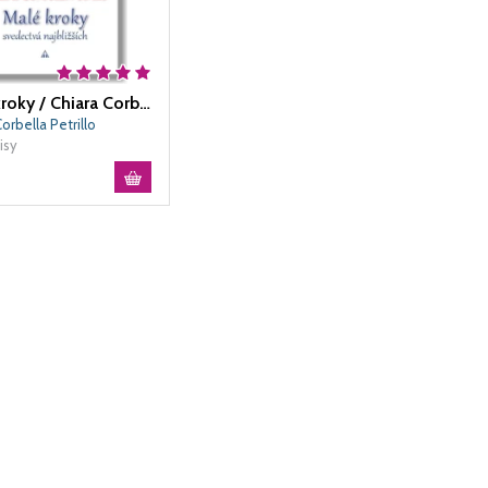
Malé kroky / Chiara Corbella Petrillo
orbella Petrillo
isy