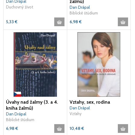
žalmů)
Dan Drápal
Duchovný život
Dan Drápal
Biblické štúdium
5,33
€
6,98
€
Úvahy nad žalmy (3. a 4.
Vztahy, sex, rodina
kniha žalmů)
Dan Drápal
Vzťahy
Dan Drápal
Biblické štúdium
6,98
€
10,48
€