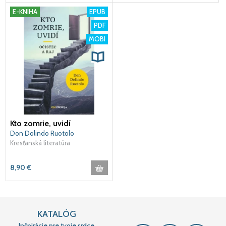
E-KNIHA
EPUB
PDF
MOBI
Kto zomrie, uvidí
Don Dolindo Ruotolo
Kresťanská literatúra
8,90
€
KATALÓG
Inšpirácie pre tvoje srdce