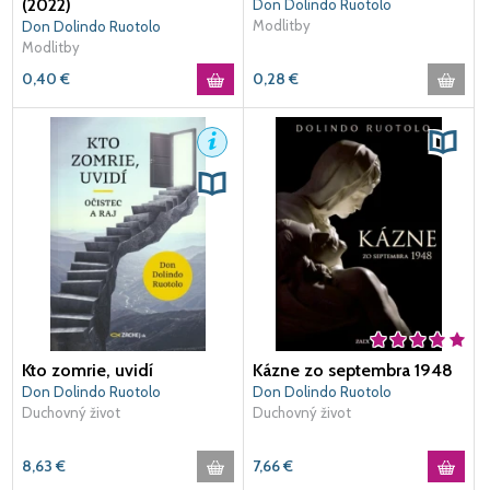
(2022)
Don Dolindo Ruotolo
Modlitby
Don Dolindo Ruotolo
Modlitby
0,40
€
0,28
€
Kto zomrie, uvidí
Kázne zo septembra 1948
Don Dolindo Ruotolo
Don Dolindo Ruotolo
Duchovný život
Duchovný život
8,63
€
7,66
€