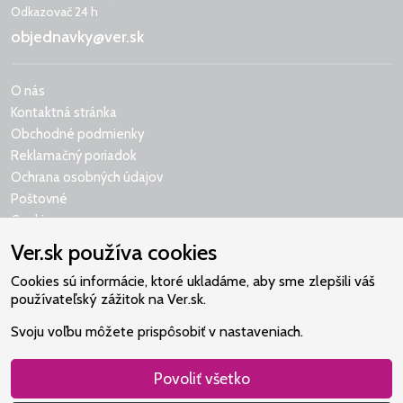
Odkazovač 24 h
objednavky@ver.sk
O nás
Kontaktná stránka
Obchodné podmienky
Reklamačný poriadok
Ochrana osobných údajov
Poštovné
Cookies
Ver.sk používa cookies
Cookies sú informácie, ktoré ukladáme, aby sme zlepšili váš
používateľský zážitok na Ver.sk.
Naše srdce je v Martindome.
Svoju voľbu môžete prispôsobiť v nastaveniach.
Podporujeme aktivity spoločenstva,
ktoré pomáha nájsť vzťah s Bohom.
Povoliť všetko