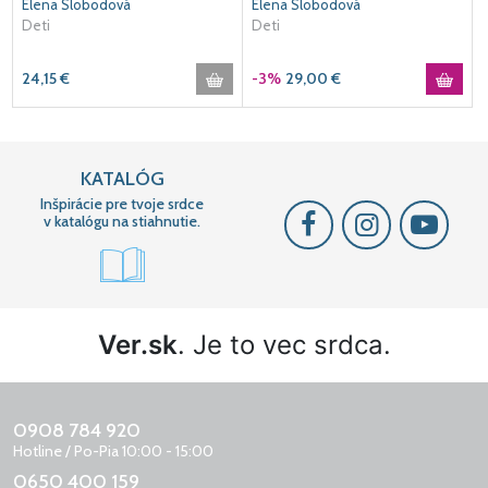
Elena Slobodová
Elena Slobodová
Deti
Deti
24,15
€
-3%
29,00
€
KATALÓG
Inšpirácie pre tvoje srdce
v katalógu na stiahnutie.
Ver.sk
. Je to vec srdca.
0908 784 920
Hotline / Po-Pia 10:00 - 15:00
0650 400 159